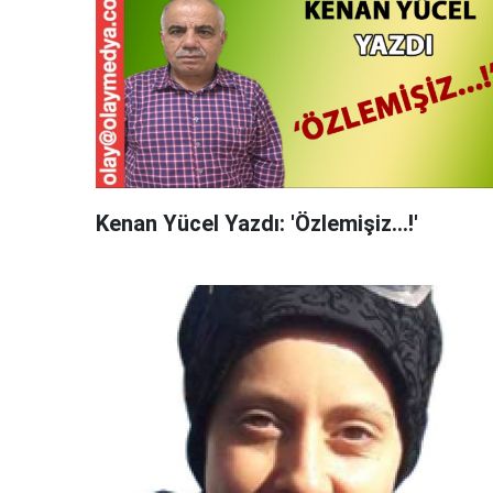
Kenan Yücel Yazdı: 'Özlemişiz...!'