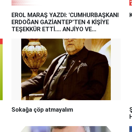
EROL MARAŞ YAZDI: 'CUMHURBAŞKANI
K
ERDOĞAN GAZİANTEP’TEN 4 KİŞİYE
TEŞEKKÜR ETTİ.... ANJİYO VE
SEZERYAN VURGUNU İDDİALARI…'
Sokağa çöp atmayalım