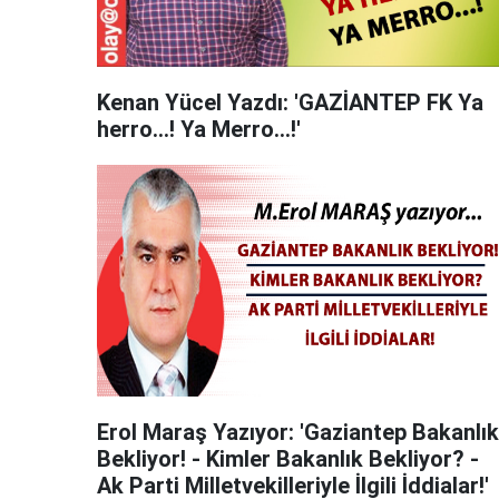
Kenan Yücel Yazdı: 'GAZİANTEP FK Ya
herro...! Ya Merro...!'
Erol Maraş Yazıyor: 'Gaziantep Bakanlık
Bekliyor! - Kimler Bakanlık Bekliyor? -
Ak Parti Milletvekilleriyle İlgili İddialar!'