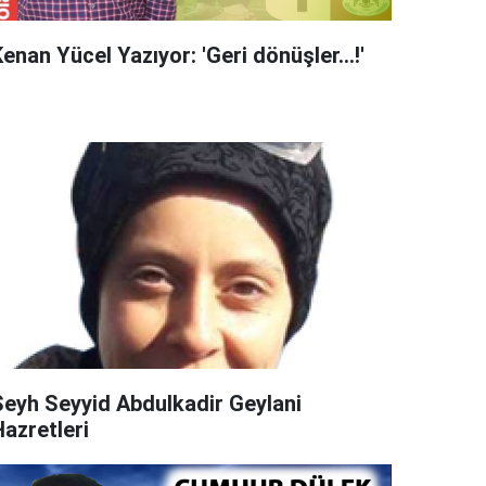
enan Yücel Yazıyor: 'Geri dönüşler...!'
Şeyh Seyyid Abdulkadir Geylani
Hazretleri