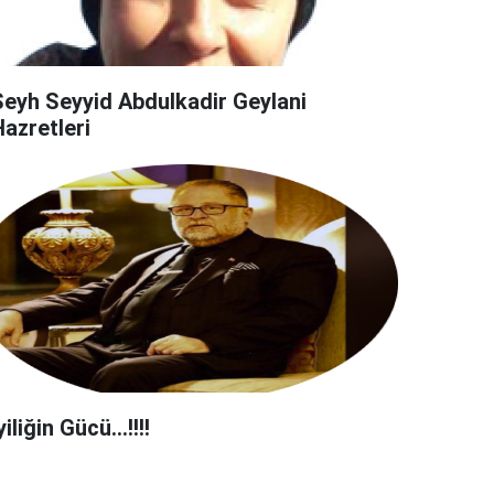
Şeyh Seyyid Abdulkadir Geylani
Hazretleri
yiliğin Gücü…!!!!