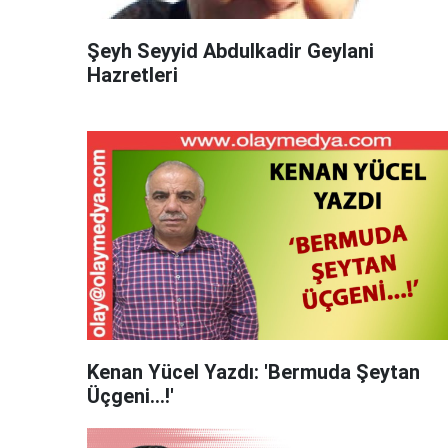
Şeyh Seyyid Abdulkadir Geylani
Hazretleri
Kenan Yücel Yazdı: 'Bermuda Şeytan
Üçgeni...!'