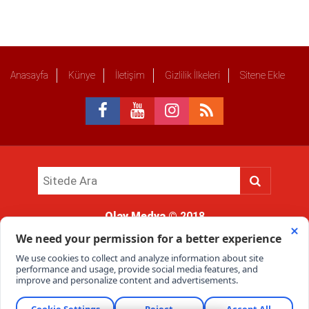
Anasayfa
Künye
İletişim
Gizlilik İlkeleri
Sitene Ekle
Olay Medya
© 2018
Sitemizde kullanılan içerik ve görsellerin tüm hakları saklıdır, izinsiz
kullanımı hukuki yaptırıma tabidir.