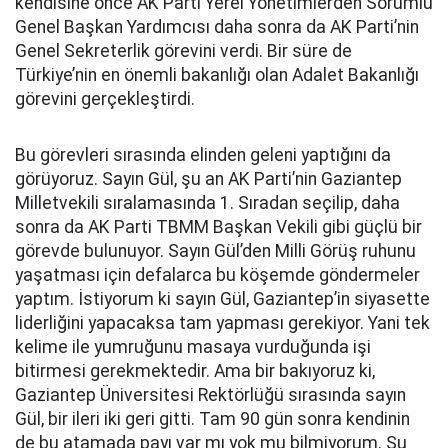
kendisine önce AK Parti Yerel Yönetimlerden Sorumlu
Genel Başkan Yardımcısı daha sonra da AK Parti’nin
Genel Sekreterlik görevini verdi. Bir süre de
Türkiye’nin en önemli bakanlığı olan Adalet Bakanlığı
görevini gerçekleştirdi.
Bu görevleri sırasında elinden geleni yaptığını da
görüyoruz. Sayın Gül, şu an AK Parti’nin Gaziantep
Milletvekili sıralamasında 1. Sıradan seçilip, daha
sonra da AK Parti TBMM Başkan Vekili gibi güçlü bir
görevde bulunuyor. Sayın Gül’den Milli Görüş ruhunu
yaşatması için defalarca bu köşemde göndermeler
yaptım. İstiyorum ki sayın Gül, Gaziantep’in siyasette
liderliğini yapacaksa tam yapması gerekiyor. Yani tek
kelime ile yumruğunu masaya vurduğunda işi
bitirmesi gerekmektedir. Ama bir bakıyoruz ki,
Gaziantep Üniversitesi Rektörlüğü sırasında sayın
Gül, bir ileri iki geri gitti. Tam 90 gün sonra kendinin
de bu atamada payı var mı yok mu bilmiyorum. Şu