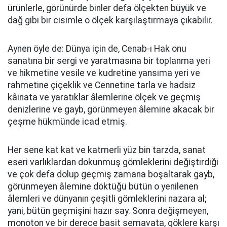
ürünlerle, görünürde binler defa ölçekten büyük ve
dağ gibi bir cisimle o ölçek karşılaştırmaya çıkabilir.
Aynen öyle de: Dünya için de, Cenab-ı Hak onu
sanatına bir sergi ve yaratmasına bir toplanma yeri
ve hikmetine vesile ve kudretine yansıma yeri ve
rahmetine çiçeklik ve Cennetine tarla ve hadsiz
kâinata ve yaratıklar âlemlerine ölçek ve geçmiş
denizlerine ve gayb, görünmeyen âlemine akacak bir
çeşme hükmünde icad etmiş.
Her sene kat kat ve katmerli yüz bin tarzda, sanat
eseri varlıklardan dokunmuş gömleklerini değiştirdiği
ve çok defa dolup geçmiş zamana boşaltarak gayb,
görünmeyen âlemine döktüğü bütün o yenilenen
âlemleri ve dünyanın çeşitli gömleklerini nazara al;
yani, bütün geçmişini hazır say. Sonra değişmeyen,
monoton ve bir derece basit semavata, göklere karşı