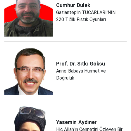
Cumhur
Dulek
Gaziantep'in TÜCARLARI'NIN
220 TL'lik Fıstık Oyunları
Prof. Dr. Sıtkı
Göksu
Anne-Babaya Hürmet ve
Doğruluk
Yasemin
Aydıner
Hiç Allah'ın Cennetini Özleyen Bir