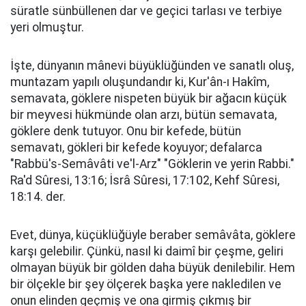
süratle sünbüllenen dar ve geçici tarlası ve terbiye
yeri olmuştur.
İşte, dünyanın mânevi büyüklüğünden ve sanatlı oluş,
muntazam yapılı oluşundandır ki, Kur'ân-ı Hakîm,
semavata, göklere nispeten büyük bir ağacın küçük
bir meyvesi hükmünde olan arzı, bütün semavata,
göklere denk tutuyor. Onu bir kefede, bütün
semavatı, gökleri bir kefede koyuyor; defalarca
"Rabbü's-Semâvâti ve'l-Arz" "Göklerin ve yerin Rabbi."
Ra'd Sûresi, 13:16; İsrâ Sûresi, 17:102, Kehf Sûresi,
18:14. der.
Evet, dünya, küçüklüğüyle beraber semâvâta, göklere
karşı gelebilir. Çünkü, nasıl ki daimî bir çeşme, geliri
olmayan büyük bir gölden daha büyük denilebilir. Hem
bir ölçekle bir şey ölçerek başka yere nakledilen ve
onun elinden geçmiş ve ona girmiş çıkmış bir