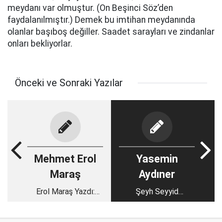
meydanı var olmuştur. (On Beşinci Söz’den
faydalanılmıştır.) Demek bu imtihan meydanında
olanlar başıboş değiller. Saadet sarayları ve zindanlar
onları bekliyorlar.
Önceki ve Sonraki Yazılar
Mehmet Erol
Yasemin
Maraş
Aydıner
Erol Maraş Yazdı:
Şeyh Seyyid
'Rektör Doğan’ın
Abdulkadir Geylani
Atamasında En Büyük
Hazretleri