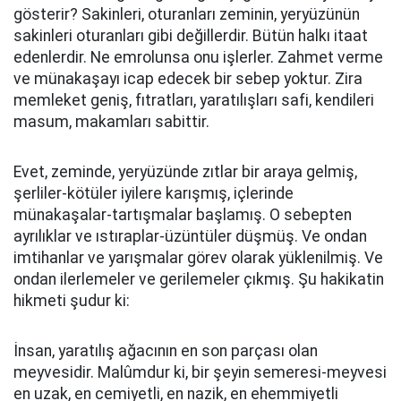
gösterir? Sakinleri, oturanları zeminin, yeryüzünün
sakinleri oturanları gibi değillerdir. Bütün halkı itaat
edenlerdir. Ne emrolunsa onu işlerler. Zahmet verme
ve münakaşayı icap edecek bir sebep yoktur. Zira
memleket geniş, fıtratları, yaratılışları safi, kendileri
masum, makamları sabittir.
Evet, zeminde, yeryüzünde zıtlar bir araya gelmiş,
şerliler-kötüler iyilere karışmış, içlerinde
münakaşalar-tartışmalar başlamış. O sebepten
ayrılıklar ve ıstıraplar-üzüntüler düşmüş. Ve ondan
imtihanlar ve yarışmalar görev olarak yüklenilmiş. Ve
ondan ilerlemeler ve gerilemeler çıkmış. Şu hakikatin
hikmeti şudur ki:
İnsan, yaratılış ağacının en son parçası olan
meyvesidir. Malûmdur ki, bir şeyin semeresi-meyvesi
en uzak, en cemiyetli, en nazik, en ehemmiyetli