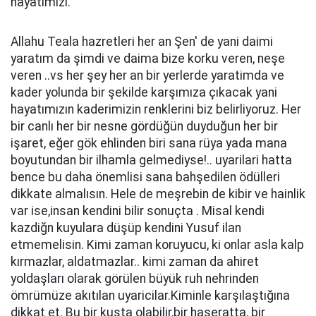
hayatımızı.
Allahu Teala hazretleri her an Şen' de yani daimi
yaratım da şimdi ve daima bize korku veren, neşe
veren ..vs her şey her an bir yerlerde yaratimda ve
kader yolunda bir şekilde karşımıza çıkacak yani
hayatımızın kaderimizin renklerini biz belirliyoruz. Her
bir canlı her bir nesne gördüğün duyduğun her bir
işaret, eğer gök ehlinden biri sana rüya yada mana
boyutundan bir ilhamla gelmediyse!.. uyarilari hatta
bence bu daha önemlisi sana bahşedilen ödülleri
dikkate almalısın. Hele de meşrebin de kibir ve hainlik
var ise,insan kendini bilir sonuçta . Misal kendi
kazdiğn kuyulara düşüp kendini Yusuf ilan
etmemelisin. Kimi zaman koruyucu, ki onlar asla kalp
kırmazlar, aldatmazlar.. kimi zaman da ahiret
yoldaşları olarak görülen büyük ruh nehrinden
ömrümüze akıtılan uyaricilar.Kiminle karşılaştığına
dikkat et. Bu bir kuşta olabilir,bir haşeratta, bir