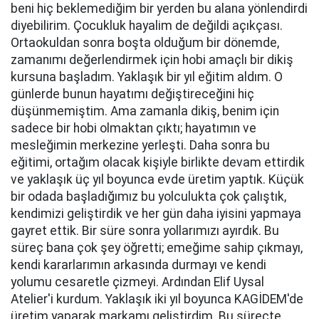
beni hiç beklemediğim bir yerden bu alana yönlendirdi
diyebilirim. Çocukluk hayalim de değildi açıkçası.
Ortaokuldan sonra boşta olduğum bir dönemde,
zamanımı değerlendirmek için hobi amaçlı bir dikiş
kursuna başladım. Yaklaşık bir yıl eğitim aldım. O
günlerde bunun hayatımı değiştireceğini hiç
düşünmemiştim. Ama zamanla dikiş, benim için
sadece bir hobi olmaktan çıktı; hayatımın ve
mesleğimin merkezine yerleşti. Daha sonra bu
eğitimi, ortağım olacak kişiyle birlikte devam ettirdik
ve yaklaşık üç yıl boyunca evde üretim yaptık. Küçük
bir odada başladığımız bu yolculukta çok çalıştık,
kendimizi geliştirdik ve her gün daha iyisini yapmaya
gayret ettik. Bir süre sonra yollarımızı ayırdık. Bu
süreç bana çok şey öğretti; emeğime sahip çıkmayı,
kendi kararlarımın arkasında durmayı ve kendi
yolumu cesaretle çizmeyi. Ardından Elif Uysal
Atelier'i kurdum. Yaklaşık iki yıl boyunca KAGİDEM'de
üretim yaparak markamı geliştirdim. Bu süreçte