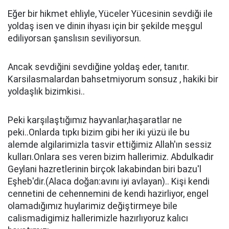
Eğer bir hikmet ehliyle, Yüceler Yücesinin sevdiği ile
yoldaş isen ve dinin ihyası için bir şekilde meşgul
ediliyorsan şanslısın seviliyorsun.
Ancak sevdiğini sevdiğine yoldaş eder, tanıtır.
Karsilasmalardan bahsetmiyorum sonsuz , hakiki bir
yoldaşlık bizimkisi..
Peki karşılaştığımız hayvanlar,haşaratlar ne
peki..Onlarda tıpkı bizim gibi her iki yüzü ile bu
alemde algilarimizla tasvir ettiğimiz Allah'ın sessiz
kulları.Onlara ses veren bizim hallerimiz. Abdulkadir
Geylani hazretlerinin birçok lakabindan biri bazu'l
Eşheb'dir.(Alaca doğan:avını iyi avlayan).. Kişi kendi
cennetini de cehennemini de kendi hazirliyor, engel
olamadığımız huylarimiz değiştirmeye bile
calismadigimiz hallerimizle hazırlıyoruz kalıcı