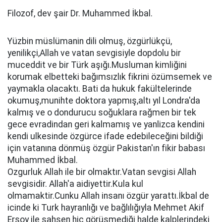
Filozof, dev şair Dr. Muhammed İkbal.
Yüzbin müslümanin dili olmuş, özgürlükçü,
yenilikçi,Allah ve vatan sevgisiyle dopdolu bir
muceddit ve bir Türk aşığı.Musluman kimliğini
korumak elbetteki bağımsızlık fikrini özümsemek ve
yaymakla olacaktı. Bati da hukuk fakültelerinde
okumuş,munihte doktora yapmış,altı yıl Londra'da
kalmış ve o dondurucu soğuklara rağmen bir tek
gece evradindan geri kalmamış ve yanlizca kendini
kendi ulkesinde özgürce ifade edebileceğini bildiği
için vatanına dönmüş özgür Pakistan'ın fikir babası
Muhammed İkbal.
Ozgurluk Allah ile bir olmaktır.Vatan sevgisi Allah
sevgisidir. Allah'a aidiyettir.Kula kul
olmamaktir.Cunku Allah insanı özgür yarattı.İkbal de
icinde ki Turk hayranlığı ve bağlılığıyla Mehmet Akif
Ersoy ile şahsen hiç görüşmediği halde kalplerindeki