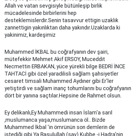
Allah ve vatan sevgisiyle bütünleşip birlik
mücadelesinde birbirlerini hep
desteklemislerdir.Senin tasavvur ettigin uzaklık
zannettigin yakınlıktan daha yakındır.Uzaklarda ki
yakinimiz, kardeşimiz
Muhammed İKBAL bu coğrafyanın dev şairi,
mütefekkir Mehmet Akif ERSOY, Muceddit
Necmettin ERBAKAN, yüce yürekli bilge BEDRİ İNCE
TAHTACİ gibi özel yaradilisli sağlam şahsiyetler
cesaret timsali Muhammed Aydıner gibi Er'ler
yetiştirdi ve sağlam inanç tohumlarını bu coğrafyanın
dört bir yanına saçtılar.Hepsine de Rahmet olsun.
Ey delikanlı,Ey Muhammedi insan İslam'a sarıl
,muslumanca yaşa,muslumanca öl.. Bizde
Muhammed İkbal 'in ömrünün son demlerin de
istediği gibi Ya Rasulullah (sav) Kubbe -i Hadra'nin