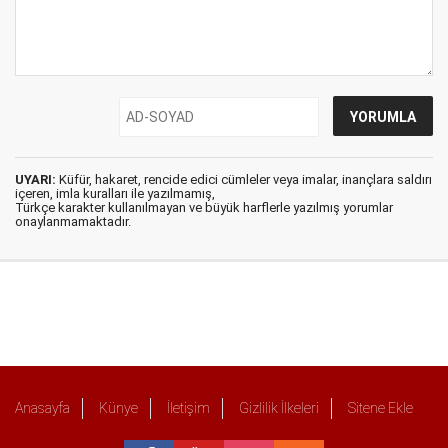
UYARI:
Küfür, hakaret, rencide edici cümleler veya imalar, inançlara saldırı
içeren, imla kuralları ile yazılmamış,
Türkçe karakter kullanılmayan ve büyük harflerle yazılmış yorumlar
onaylanmamaktadır.
Anasayfa
Künye
İletişim
Gizlilik İlkeleri
Sitene Ekle