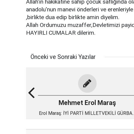
Allah'ın hakikatine sahip çocuk safliğinda 
anadolu'nun manevi önderleri ve erenleriyle
,birlikte dua edip birlikte amin diyelim.
Allah Ordumuzu muzaffer,Devletimizi payid
HAYIRLI CUMALAR dilerim.
Önceki ve Sonraki Yazılar
Mehmet Erol Maraş
Erol Maraş: İYİ PARTİ MİLLETVEKİLİ GÜRBA
İÇİN NE DEDİ? - FEDAİOĞLU NE YAPIYOR? -
OLAY’DAN HERKESE TEŞEKKÜR...