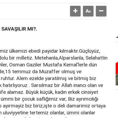
SAVAŞILIR MI?.
imiz ülkemizi ebedi payidar kılmaktır.Güçlüyüz,
olu bir milletiz. Metehanla,Alparslanla, Selahattin
ler, Osman Gaziler Mustafa Kemal'lerle dün
e de,15 temmuz da Muzaffer olmuş ve
 ruhtur. Alem ezelde yaratılmış ve bitmiş biz
hatırlıyoruz . Sarsılmaz bir Allah inancı olan ve
ife alamaz. Büyük küçük, kadın erkek cinsiyet
ümmi bir çocuk safliğimiz var, Biz ayrımcılığı
p ayırmayiz biz biriz,işte o deli damarimiz ortaya
n uluviyyetine tertemiz olanlar, ümmi olanlar