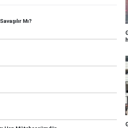
 Savaşılır Mı?
G
h