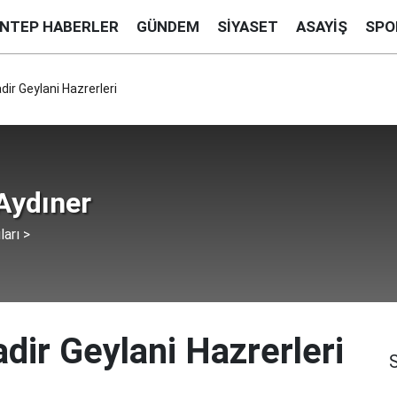
ANTEP HABERLER
GÜNDEM
SIYASET
ASAYIŞ
SPO
ir Geylani Hazrerleri
Aydıner
ları >
dir Geylani Hazrerleri