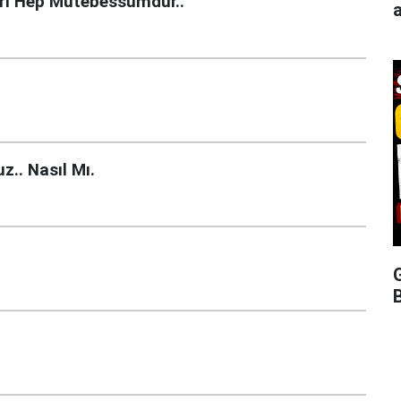
arı Hep Mütebessümdür..
a
z.. Nasıl Mı.
G
B