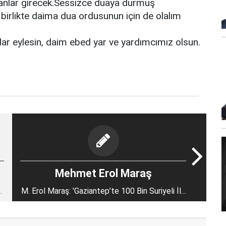
olanlar girecek.Sessizce duaya durmuş
 birlikte daima dua ordusunun için de olalım
ar eylesin, daim ebed yar ve yardımcımız olsun.
Mehmet Erol Maraş
N
M. Erol Maraş: 'Gaziantep’te 100 Bin Suriyeli İlk
Günden Halep’e Gitti… - Milletvekili Atay’ı Kim
Kızdırdı…'