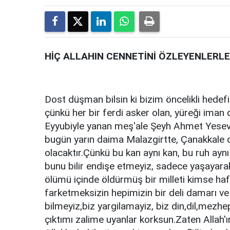
HİÇ ALLAHIN CENNETİNİ ÖZLEYENLERLE 
Dost düşman bilsin ki bizim öncelikli hedef
çünkü her bir ferdi asker olan, yüreği iman d
Eyyubiyle yanan meş'ale Şeyh Ahmet Yesevi
bugün yarın daima Malazgirtte, Çanakkal
olacaktır.Çünkü bu kan aynı kan, bu ruh aynı
bunu bilir endişe etmeyiz, sadece yaşayarak 
ölümü içinde öldürmüş bir milleti kimse haf
farketmeksizin hepimizin bir deli damarı ve 
bilmeyiz,biz yargilamayiz, biz din,dil,mezhe
çıktımı zalime uyanlar korksun.Zaten Allah'ı