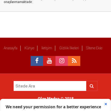
onaylanmamaktadır.
Anasayfa
Künye
İletişim
Gizlilik İlkeleri
Sitene Ekle
Olay Medya
© 2018
Sitemizde kullanılan içerik ve görsellerin tüm hakları saklıdır, izinsiz
kullanımı hukuki yaptırıma tabidir.