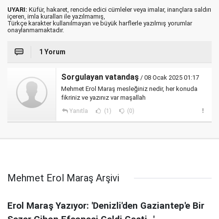
UYARI:
Küfür, hakaret, rencide edici cümleler veya imalar, inançlara saldırı
içeren, imla kuralları ile yazılmamış,
Türkçe karakter kullanılmayan ve büyük harflerle yazılmış yorumlar
onaylanmamaktadır.
1 Yorum
Sorgulayan vatandaş
/ 08 Ocak 2025 01:17
Mehmet Erol Maraş mesleğiniz nedir, her konuda
fikriniz ve yazınız var maşallah
Yanıtla
(1)
(0)
Mehmet Erol Maraş Arşivi
Erol Maraş Yazıyor: 'Denizli'den Gaziantep'e Bir