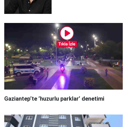
Gaziantep’te ’huzurlu parklar’ denetimi