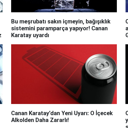
Bu meşrubatı sakın içmeyin, bağışıklık
sistemini paramparça yapıyor! Canan
z
Karatay uyardı
G
Canan Karatay’dan Yeni Uyarı: O İçecek
C
Alkolden Daha Zararlı!
ş