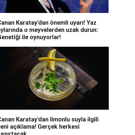
Canan Karatay'dan önemli uyarı! Yaz
aylarında o meyvelerden uzak durun:
enetiği ile oynuyorlar!
anan Karatay'dan limonlu suyla ilgili
yeni açıklama! Gerçek herkesi
aşırtacak...