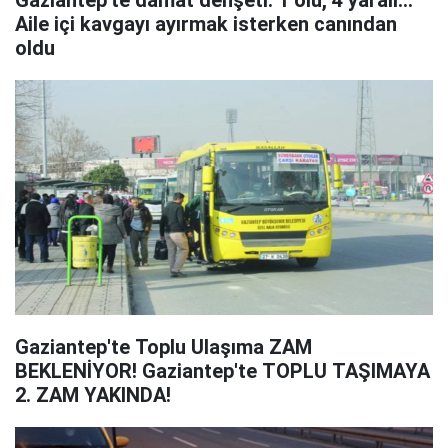
Gaziantep'te damat dehşeti: 1 ölü, 4 yaralı...
Aile içi kavgayı ayırmak isterken canından
oldu
Gaziantep'te Toplu Ulaşıma ZAM
BEKLENİYOR! Gaziantep'te TOPLU TAŞIMAYA
2. ZAM YAKINDA!