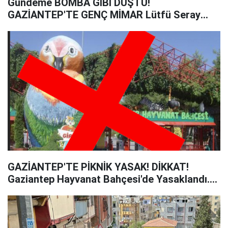
Gündeme BOMBA GİBİ DÜŞTÜ!
GAZİANTEP'TE GENÇ MİMAR Lütfü Seray
ÖZEL HASTANE'DE ÖLDÜ!
GAZİANTEP'TE PİKNİK YASAK! DİKKAT!
Gaziantep Hayvanat Bahçesi'de Yasaklandı....