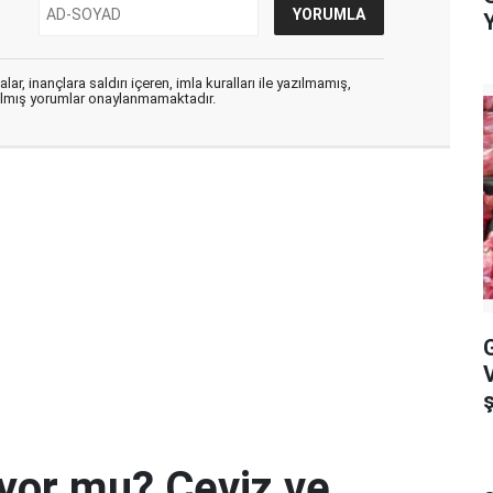
ar, inançlara saldırı içeren, imla kuralları ile yazılmamış,
zılmış yorumlar onaylanmamaktadır.
G
yor mu? Ceviz ve