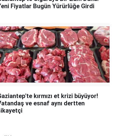
Yeni Fiyatlar Bugün Yürürlüğe Girdi
aziantep'te kırmızı et krizi büyüyor!
Vatandaş ve esnaf aynı dertten
şikayetçi