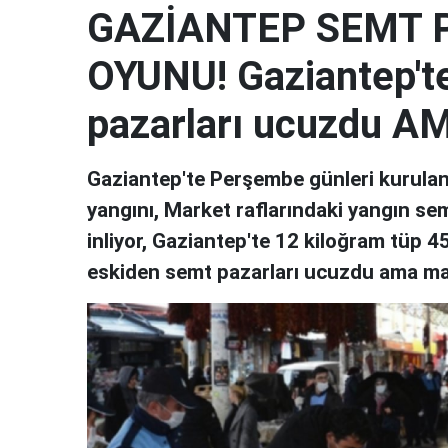
GAZİANTEP SEMT 
OYUNU! Gaziantep't
pazarları ucuzdu AM
Gaziantep'te Perşembe günleri kurulan
yangını, Market raflarındaki yangın sem
inliyor, Gaziantep'te 12 kiloğram tüp 4
eskiden semt pazarları ucuzdu ama mark