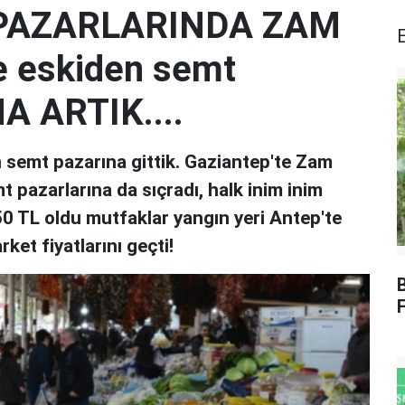
PAZARLARINDA ZAM
e eskiden semt
A ARTIK....
 semt pazarına gittik. Gaziantep'te Zam
t pazarlarına da sıçradı, halk inim inim
50 TL oldu mutfaklar yangın yeri Antep'te
et fiyatlarını geçti!