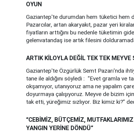
OYUN
Gaziantep'te durumdan hem tüketici hem de
Pazarcılar, artan akaryakıt, pazar yeri kiral
fiyatların arttığını bu nedenle tüketimin gi
gelenvatandaş ise artık filesini dolduramad
ARTIK KİLOYLA DEĞİL TEK TEK MEYVE
Gaziantep'te Özgürlük Semt Pazarı'nda ihtiya
tane ile aldığını söyledi : “Evet gramla ve 
okşamıyor, utanıyoruz ama ne yapalım çares
doyurmaya çalışıyoruz. Meyve de bizim için
tak etti, yüreğimiz sızlıyor. Biz kimiz ki?” ded
“CEBİMİZ, BÜTÇEMİZ, MUTFAKLARIMIZ
YANGIN YERİNE DÖNDÜ”