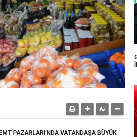
G
İ
'SEMT PAZARLARI'NDA VATANDAŞA BÜYÜK