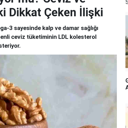
S
i Dikkat Çeken İlişki
omega-3 sayesinde kalp ve damar sağlığı
enli ceviz tüketiminin LDL kolesterol
teriyor.
A