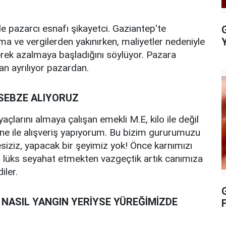
 pazarcı esnafı şikayetci. Gaziantep'te
G
ama ve vergilerden yakınırken, maliyetler nedeniyle
derek azalmaya başladığını söylüyor. Pazara
an ayrılıyor pazardan.
 SEBZE ALIYORUZ
çlarını almaya çalışan emekli M.E, kilo ile değil
tane ile alışveriş yapıyorum. Bu bizim gururumuzu
iziz, yapacak bir şeyimiz yok! Önce karnımızı
 lüks seyahat etmekten vazgeçtik artık canımıza
iler.
G
 NASIL YANGIN YERİYSE YÜREĞİMİZDE