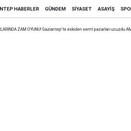
ANTEP HABERLER
GÜNDEM
SIYASET
ASAYIŞ
SPO
RINDA ZAM OYUNU! Gaziantep'te eskiden semt pazarları ucuzdu AMA