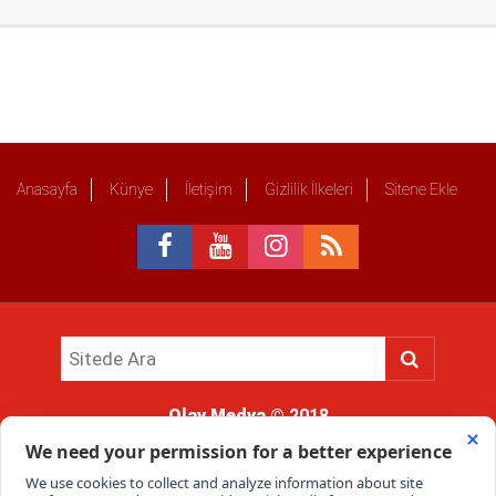
Anasayfa
Künye
İletişim
Gizlilik İlkeleri
Sitene Ekle
Olay Medya
© 2018
Sitemizde kullanılan içerik ve görsellerin tüm hakları saklıdır, izinsiz
kullanımı hukuki yaptırıma tabidir.