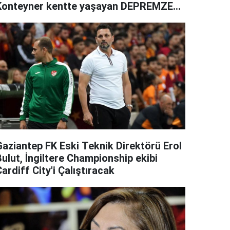
Konteyner kentte yaşayan DEPREMZEDE
erve'nin tekerlekli sandalyesini
aldılar
Gaziantep FK Eski Teknik Direktörü Erol
ulut, İngiltere Championship ekibi
ardiff City'i Çalıştıracak