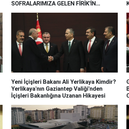
SOFRALARIMIZA GELEN FİRİK'İN
HİKAYESİ
M
ç
Yeni İçişleri Bakanı Ali Yerlikaya Kimdir?
Yerlikaya'nın Gaziantep Valiği'nden
B
İçişleri Bakanlığına Uzanan Hikayesi
C