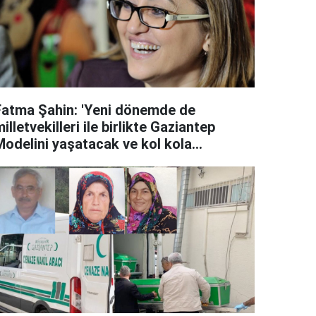
Fatma Şahin: 'Yeni dönemde de
illetvekilleri ile birlikte Gaziantep
Modelini yaşatacak ve kol kola
alışacağız'