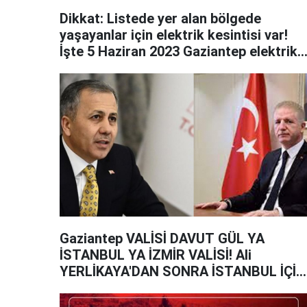
Dikkat: Listede yer alan bölgede
yaşayanlar için elektrik kesintisi var!
İşte 5 Haziran 2023 Gaziantep elektrik
kesintileri listesi
Gaziantep VALİSİ DAVUT GÜL YA
İSTANBUL YA İZMİR VALİSİ! Ali
YERLİKAYA'DAN SONRA İSTANBUL İÇİN
KONUŞULAN İSİM Davut Gül