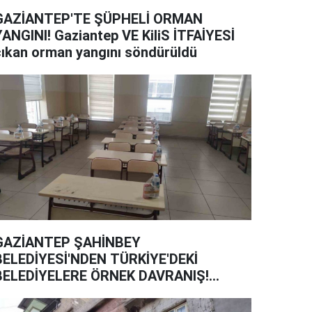
GAZİANTEP'TE ŞÜPHELİ ORMAN
YANGINI! Gaziantep VE KiliS İTFAİYESİ
çıkan orman yangını söndürüldü
GAZİANTEP ŞAHİNBEY
BELEDİYESİ'NDEN TÜRKİYE'DEKİ
BELEDİYELERE ÖRNEK DAVRANIŞ!
Şahinbey’de LGS sınavına giren
öğrencilere sürpriz