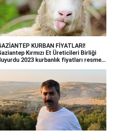
GAZİANTEP KURBAN FİYATLARI!
aziantep Kırmızı Et Üreticileri Birliği
duyurdu 2023 kurbanlık fiyatları resmen
elli oldu! Tosun, düve, inek, koyun...