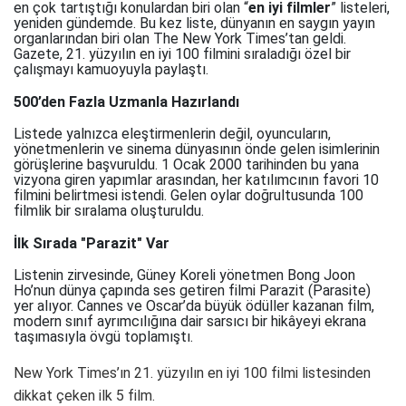
en çok tartıştığı konulardan biri olan “
en iyi filmler
” listeleri,
yeniden gündemde. Bu kez liste, dünyanın en saygın yayın
organlarından biri olan The New York Times’tan geldi.
Gazete, 21. yüzyılın en iyi 100 filmini sıraladığı özel bir
çalışmayı kamuoyuyla paylaştı.
500’den Fazla Uzmanla Hazırlandı
Listede yalnızca eleştirmenlerin değil, oyuncuların,
yönetmenlerin ve sinema dünyasının önde gelen isimlerinin
görüşlerine başvuruldu. 1 Ocak 2000 tarihinden bu yana
vizyona giren yapımlar arasından, her katılımcının favori 10
filmini belirtmesi istendi. Gelen oylar doğrultusunda 100
filmlik bir sıralama oluşturuldu.
İlk Sırada "Parazit" Var
Listenin zirvesinde, Güney Koreli yönetmen Bong Joon
Ho’nun dünya çapında ses getiren filmi Parazit (Parasite)
yer alıyor. Cannes ve Oscar’da büyük ödüller kazanan film,
modern sınıf ayrımcılığına dair sarsıcı bir hikâyeyi ekrana
taşımasıyla övgü toplamıştı.
New York Times’ın 21. yüzyılın en iyi 100 filmi listesinden
dikkat çeken ilk 5 film.