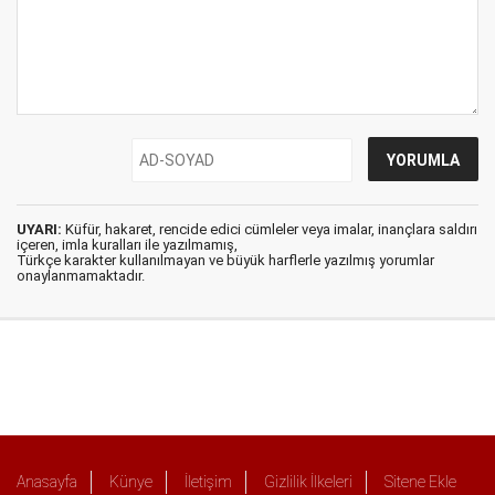
UYARI:
Küfür, hakaret, rencide edici cümleler veya imalar, inançlara saldırı
içeren, imla kuralları ile yazılmamış,
Türkçe karakter kullanılmayan ve büyük harflerle yazılmış yorumlar
onaylanmamaktadır.
Anasayfa
Künye
İletişim
Gizlilik İlkeleri
Sitene Ekle