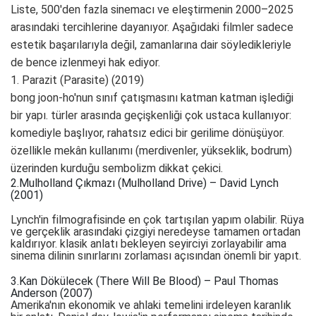
Liste, 500'den fazla sinemacı ve eleştirmenin 2000–2025
arasındaki tercihlerine dayanıyor. Aşağıdaki filmler sadece
estetik başarılarıyla değil, zamanlarına dair söyledikleriyle
de bence izlenmeyi hak ediyor.
1. Parazit (Parasite) (2019)
bong joon-ho'nun sınıf çatışmasını katman katman işlediği
bir yapı. türler arasında geçişkenliği çok ustaca kullanıyor:
komediyle başlıyor, rahatsız edici bir gerilime dönüşüyor.
özellikle mekân kullanımı (merdivenler, yükseklik, bodrum)
üzerinden kurduğu sembolizm dikkat çekici.
2.Mulholland Çıkmazı (Mulholland Drive) – David Lynch
(2001)
Lynch'in filmografisinde en çok tartışılan yapım olabilir. Rüya
ve gerçeklik arasındaki çizgiyi neredeyse tamamen ortadan
kaldırıyor. klasik anlatı bekleyen seyirciyi zorlayabilir ama
sinema dilinin sınırlarını zorlaması açısından önemli bir yapıt.
3.Kan Dökülecek (There Will Be Blood) – Paul Thomas
Anderson (2007)
Amerika'nın ekonomik ve ahlaki temelini irdeleyen karanlık