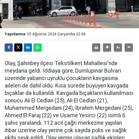
Yayınlanma:
05 Ağustos 2026 Çarşamba 22:08
Olay, Şahinbey ilçesi Tekstilkent Mahallesi'nde
meydana geldi. İddiaya göre, Dumlupınar Bulvarı
üzerinde yabancı uyruklu çocukların kavgasına
aileleri de dahil oldu. Kısa sürede büyüyen kavgada
bıçaklar da kullanıldı. Kavgada bıçakların kullanılması
sonucu Ali El Cedlan (25), Ali El Cedlan (21),
Muhammed Mergedani (24), İbrahim Mergedani (25),
Ahmed El Faraj (22) ve Usame Yesirci (22) isimli 6
şahıs yaralandı. 112 acil çağrı merkezine yapılan
ihbar üzerine olay yerine çok sayıda polis ve sağlık
ekibi sevk edildi. Olay yerine ulaşan sağlık ekipleri,