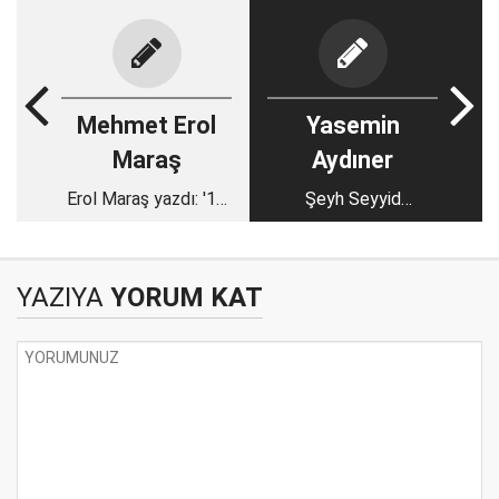
Mehmet Erol
Yasemin
Maraş
Aydıner
Erol Maraş yazdı: '15
Şeyh Seyyid
Temmuz’u Unutmadık
Abdulkadir Geylani
Unutturmayacağız...'
Hazretleri
YAZIYA
YORUM KAT