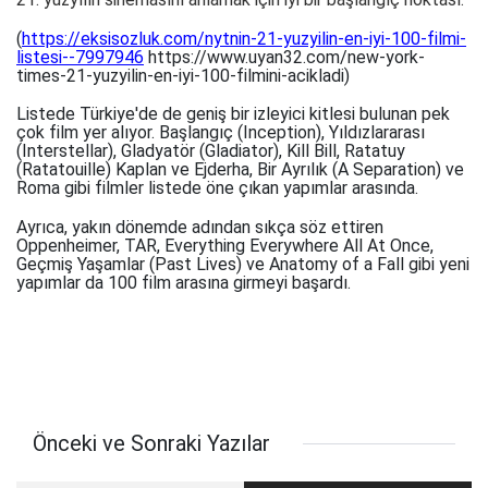
(
https://eksisozluk.com/nytnin-21-yuzyilin-en-iyi-100-filmi-
listesi--7997946
https://www.uyan32.com/new-york-
times-21-yuzyilin-en-iyi-100-filmini-acikladi)
Listede Türkiye'de de geniş bir izleyici kitlesi bulunan pek
çok film yer alıyor. Başlangıç (Inception), Yıldızlararası
(Interstellar), Gladyatör (Gladiator), Kill Bill, Ratatuy
(Ratatouille) Kaplan ve Ejderha, Bir Ayrılık (A Separation) ve
Roma gibi filmler listede öne çıkan yapımlar arasında.
Ayrıca, yakın dönemde adından sıkça söz ettiren
Oppenheimer, TAR, Everything Everywhere All At Once,
Geçmiş Yaşamlar (Past Lives) ve Anatomy of a Fall gibi yeni
yapımlar da 100 film arasına girmeyi başardı.
Önceki ve Sonraki Yazılar