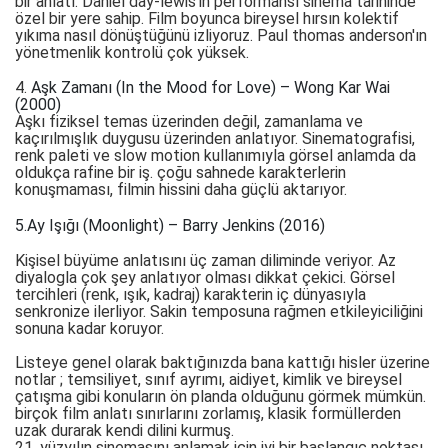
bir anlatı. Daniel day-lewis'in performansı sinema tarihinde
özel bir yere sahip. Film boyunca bireysel hırsın kolektif
yıkıma nasıl dönüştüğünü izliyoruz. Paul thomas anderson'ın
yönetmenlik kontrolü çok yüksek.
4.
Aşk Zamanı (In the Mood for Love) – Wong Kar Wai
(2000)
Aşkı fiziksel temas üzerinden değil, zamanlama ve
kaçırılmışlık duygusu üzerinden anlatıyor. Sinematografisi,
renk paleti ve slow motion kullanımıyla görsel anlamda da
oldukça rafine bir iş. çoğu sahnede karakterlerin
konuşmaması, filmin hissini daha güçlü aktarıyor.
5.Ay Işığı (Moonlight) – Barry Jenkins (2016)
Kişisel büyüme anlatısını üç zaman diliminde veriyor. Az
diyalogla çok şey anlatıyor olması dikkat çekici. Görsel
tercihleri (renk, ışık, kadraj) karakterin iç dünyasıyla
senkronize ilerliyor. Sakin temposuna rağmen etkileyiciliğini
sonuna kadar koruyor.
Listeye genel olarak baktığınızda bana kattığı hisler üzerine
notlar ; temsiliyet, sınıf ayrımı, aidiyet, kimlik ve bireysel
çatışma gibi konuların ön planda olduğunu görmek mümkün.
birçok film anlatı sınırlarını zorlamış, klasik formüllerden
uzak durarak kendi dilini kurmuş.
21. yüzyılın sinemasını anlamak için iyi bir başlangıç noktası.