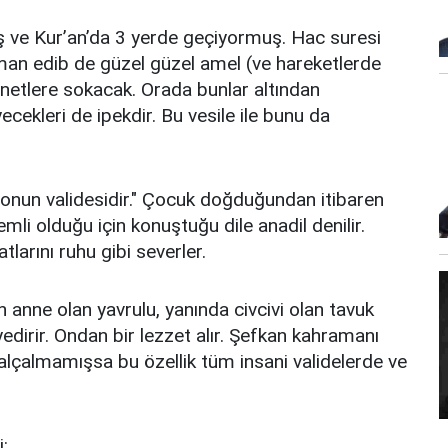
uş ve Kur’an’da 3 yerde geçiyormuş. Hac suresi
 îman edib de güzel güzel amel (ve hareketlerde
nnetlere sokacak. Orada bunlar altından
yecekleri de ipekdir. Bu vesile ile bunu da
i, onun validesidir." Çocuk doğduğundan itibaren
nemli olduğu için konuştuğu dile anadil denilir.
larını ruhu gibi severler.
anne olan yavrulu, yanında civcivi olan tavuk
edirir. Ondan bir lezzet alır. Şefkan kahramanı
alçalmamışsa bu özellik tüm insani validelerde ve
i: