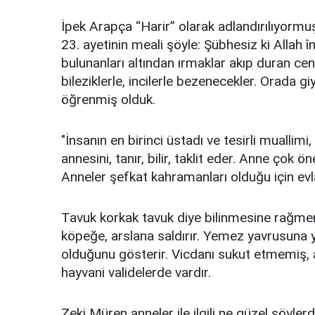
İpek Arapça “Harir” olarak adlandırılıyorm
23. ayetinin meali şöyle: Şübhesiz ki Allah
bulunanları altından ırmaklar akıp duran ce
bileziklerle, incilerle bezenecekler. Orada gi
öğrenmiş olduk.
"İnsanın en birinci üstadı ve tesirli muallim
annesini, tanır, bilir, taklit eder. Anne çok ö
Anneler şefkat kahramanları olduğu için evlat
Tavuk korkak tavuk diye bilinmesine rağmen 
köpeğe, arslana saldırır. Yemez yavrusuna y
olduğunu gösterir. Vicdanı sukut etmemiş, 
hayvani validelerde vardır.
Zeki Müren anneler ile ilgili ne güzel söylerd