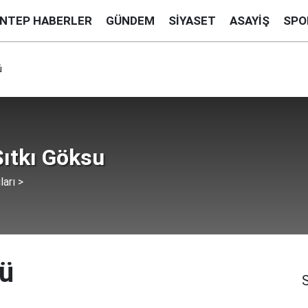
ANTEP HABERLER
GÜNDEM
SIYASET
ASAYIŞ
SPO
ü
Sıtkı Göksu
ları >
nü