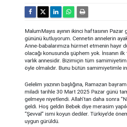
MalumMayıs ayının ikinci haftasının Paza
gününü kutluyorum. Cennetin annelerin ayak
Anne-babalarımıza hürmet etmenin hayır dua
olacağı konusunda şüphem yok. İnsanın ilk t
varlık annesidir. Bizimiçin tüm samimiyetim
öyle olmalıdır. Bunu bütün samimiyetimle i
Gelelim yazının başlığına, Ramazan bayramını
miladi tarihle 30 Mart 2025 Pazar günü ta
gelmeye niyetlendi. Allah’tan daha sonr
geldi. Hoş geldin Bebek diye merasim yapıld
“Şevval” ismi koyun dediler. Türkiye’de önem
uygun gürüldü.