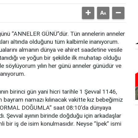
r günü “ANNELER GÜNÜ”dür. Tün annelerin anneler
ları altında olduğunu tüm kalbimle inanıyorum.
larını almanın dünya ve ahiret saadetine vesile
anıdığı ve yoğun bir şekilde ilk muhatap olduğu
le söylüyorum yılın her günü anneler günüdür ve
nanıyorum.
n birinci gün yani hicri tarihle 1 Şevval 1146,
m bayram namazı kılınacak vakitte kız bebeğimiz
a “NORMAL DOĞUMLA” saat 08:10’da dünyaya
ı. Şevval ayının birinde doğduğu için arkadaşlar
li bir iş de isim konulmasıdır. Neyse “İpek” ismi