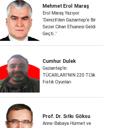
Mehmet Erol
Maraş
Erol Maraş Yazıyor:
'Denizli'den Gaziantep'e Bir
Sezer Cihan Efsanesi Geldi
Geçti...'
Cumhur
Dulek
Gaziantep'in
TÜCARLARI'NIN 220 TL'lik
Fıstık Oyunları
Prof. Dr. Sıtkı
Göksu
Anne-Babaya Hürmet ve