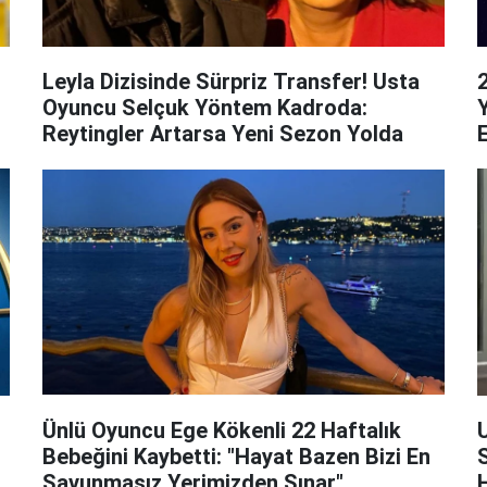
Leyla Dizisinde Sürpriz Transfer! Usta
Oyuncu Selçuk Yöntem Kadroda:
Reytingler Artarsa Yeni Sezon Yolda
E
Ünlü Oyuncu Ege Kökenli 22 Haftalık
Bebeğini Kaybetti: "Hayat Bazen Bizi En
Savunmasız Yerimizden Sınar"