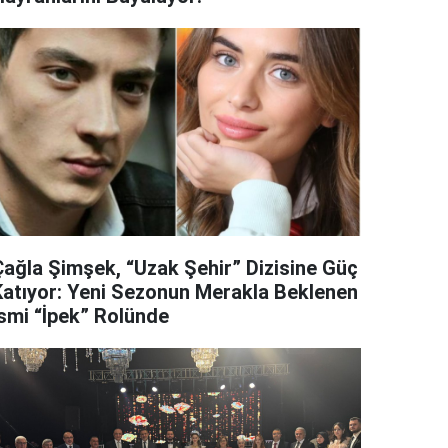
Çağla Şimşek, “Uzak Şehir” Dizisine Güç
Katıyor: Yeni Sezonun Merakla Beklenen
İsmi “İpek” Rolünde