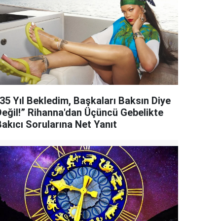
“35 Yıl Bekledim, Başkaları Baksın Diye
Değil!” Rihanna'dan Üçüncü Gebelikte
Bakıcı Sorularına Net Yanıt