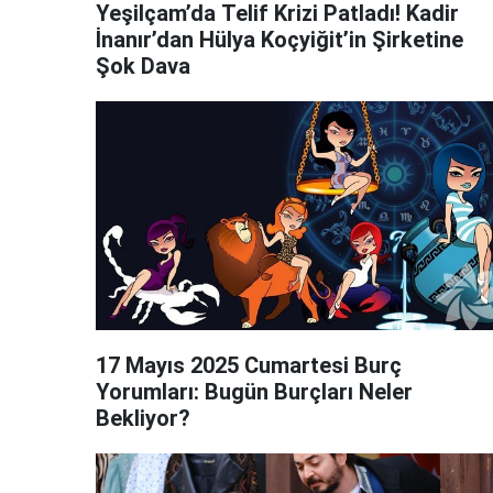
Yeşilçam’da Telif Krizi Patladı! Kadir
İnanır’dan Hülya Koçyiğit’in Şirketine
Şok Dava
17 Mayıs 2025 Cumartesi Burç
Yorumları: Bugün Burçları Neler
Bekliyor?