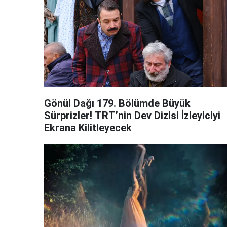
Gönül Dağı 179. Bölümde Büyük
Sürprizler! TRT’nin Dev Dizisi İzleyiciyi
Ekrana Kilitleyecek