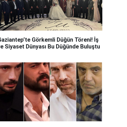
Gaziantep’te Görkemli Düğün Töreni! İş
ve Siyaset Dünyası Bu Düğünde Buluştu