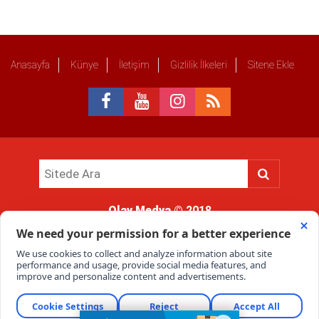
Anasayfa
Künye
İletişim
Gizlilik İlkeleri
Sitene Ekle
Olay Medya
© 2018
Sitemizde kullanılan içerik ve görsellerin tüm hakları saklıdır, izinsiz
kullanımı hukuki yaptırıma tabidir.
Haber Portalı Yazılımı