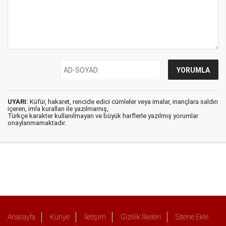
UYARI:
Küfür, hakaret, rencide edici cümleler veya imalar, inançlara saldırı
içeren, imla kuralları ile yazılmamış,
Türkçe karakter kullanılmayan ve büyük harflerle yazılmış yorumlar
onaylanmamaktadır.
Anasayfa
Künye
İletişim
Gizlilik İlkeleri
Sitene Ekle