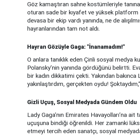
Göz kamaştıran sahne kostümleriyle tanına
oturan sade bir kıyafet ve yüksek platform t
devasa bir ekip vardı yanında, ne de alışılmı
hayranlarından tam not aldı.
Hayran Gözüyle Gaga: "İnanamadım!"
O anlara tanıklık eden Çinli sosyal medya kull
Polansky’nin yanında gördüğünü belirtti. Eva
bir kadın dikkatimi çekti. Yakından bakınc
yakınlaştırdım, gerçekten oydu! Şoktaydım,” 
Gizli Uçuş, Sosyal Medyada Gündem Oldu
Lady Gaga’nın Emirates Havayolları’na ait t
uçuşuna bindiği öğrenildi. Her zamanki lüks j
etmeyi tercih eden sanatçı, sosyal medyada “u