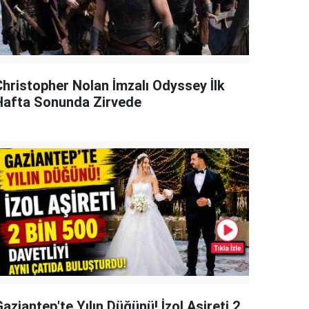
Christopher Nolan İmzalı Odyssey İlk
Hafta Sonunda Zirvede
aziantep'te Yılın Düğünü! İzol Aşireti 2