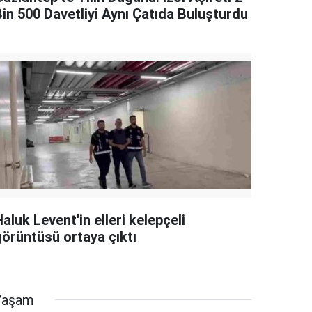
Bin 500 Davetliyi Aynı Çatıda Buluşturdu
aluk Levent'in elleri kelepçeli
görüntüsü ortaya çıktı
Yaşam