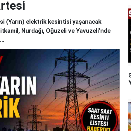
rtesi
 (Yarın) elektrik kesintisi yaşanacak
hitkamil, Nurdağı, Oğuzeli ve Yavuzeli’nde
..