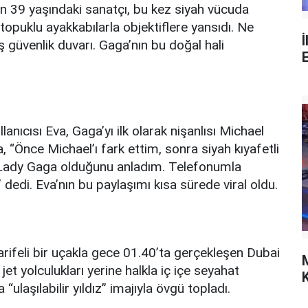
n 39 yaşındaki sanatçı, bu kez siyah vücuda
opuklu ayakkabılarla objektiflere yansıdı. Ne
İ
ş güvenlik duvarı. Gaga’nın bu doğal hali
anıcısı Eva, Gaga’yı ilk olarak nişanlısı Michael
, “Önce Michael’ı fark ettim, sonra siyah kıyafetli
a Lady Gaga olduğunu anladım. Telefonumla
dedi. Eva’nın bu paylaşımı kısa sürede viral oldu.
arifeli bir uçakla gece 01.40’ta gerçekleşen Dubai
et yolculukları yerine halkla iç içe seyahat
K
laşılabilir yıldız” imajıyla övgü topladı.