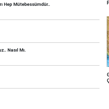
P
arı Hep Mütebessümdür..
z.. Nasıl Mı.