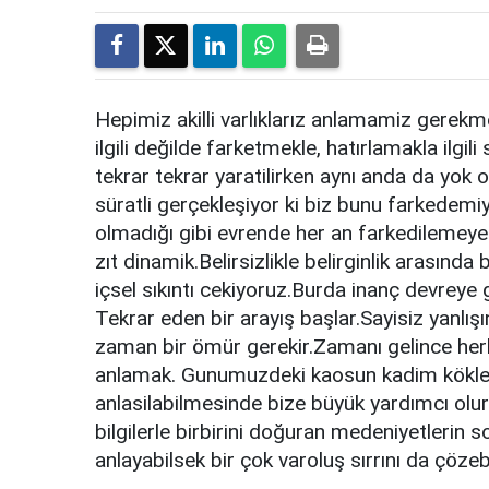
Hepimiz akilli varlıklarız anlamamiz gerekm
ilgili değilde farketmekle, hatırlamakla ilgi
tekrar tekrar yaratilirken aynı anda da yok o
süratli gerçekleşiyor ki biz bunu farkedemiyo
olmadığı gibi evrende her an farkedilemeyecek
zıt dinamik.Belirsizlikle belirginlik arasınd
içsel sıkıntı cekiyoruz.Burda inanç devreye 
Tekrar eden bir arayış başlar.Sayisiz yanlış
zaman bir ömür gerekir.Zamanı gelince her
anlamak. Gunumuzdeki kaosun kadim kökler
anlasilabilmesinde bize büyük yardımcı olur
bilgilerle birbirini doğuran medeniyetlerin so
anlayabilsek bir çok varoluş sırrını da çözebi