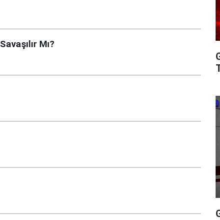
 Savaşılır Mı?
T