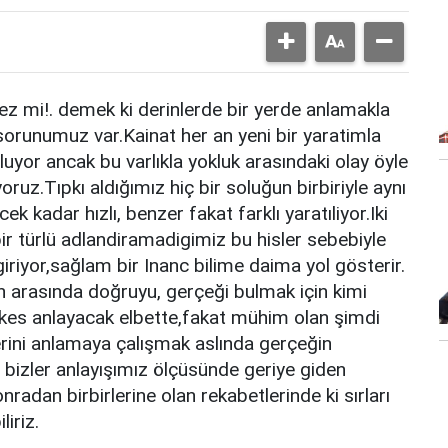
ez mi!. demek ki derinlerde bir yerde anlamakla
li sorunumuz var.Kainat her an yeni bir yaratimla
luyor ancak bu varlıkla yokluk arasındaki olay öyle
ruz.Tıpkı aldığımız hiç bir soluğun birbiriyle aynı
 kadar hızlı, benzer fakat farklı yaratıliyor.Iki
a bir türlü adlandiramadigimiz bu hisler sebebiyle
giriyor,sağlam bir Inanc bilime daima yol gösterir.
ın arasında doğruyu, gerçeği bulmak için kimi
kes anlayacak elbette,fakat mühim olan şimdi
ini anlamaya çalışmak aslında gerçeğin
 bizler anlayışımız ölçüsünde geriye giden
nradan birbirlerine olan rekabetlerinde ki sırları
liriz.