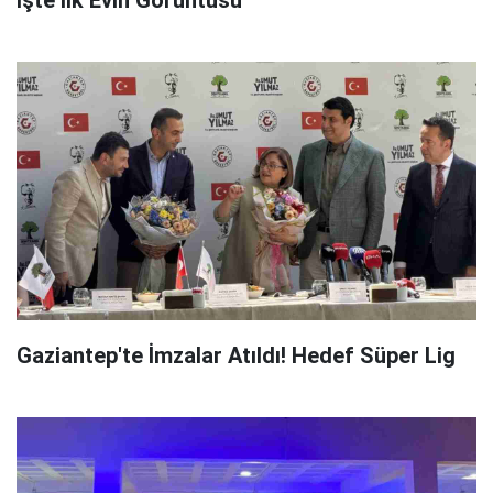
İşte İlk Evin Görüntüsü
Gaziantep'te İmzalar Atıldı! Hedef Süper Lig