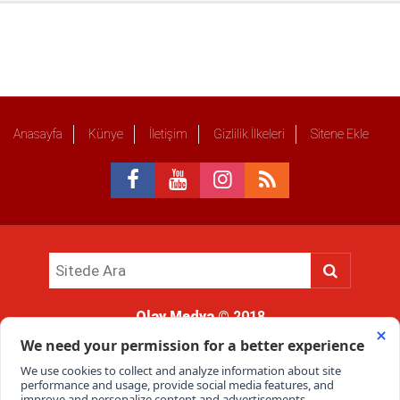
Anasayfa
Künye
İletişim
Gizlilik İlkeleri
Sitene Ekle
Olay Medya
© 2018
Sitemizde kullanılan içerik ve görsellerin tüm hakları saklıdır, izinsiz
kullanımı hukuki yaptırıma tabidir.