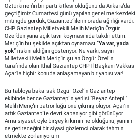
Öztürkmen’in bir parti kitlesi olduğunu da Ankara’da
geçtiğimiz Cumartesi günü yapılan genel merkezdeki
mitingde gördük, Gaziantep’lilerin orada ağırlığı vardı.
CHP Gaziantep Milletvekili Melih Meriç’in Özgür
Özel’den yana açık tavır koymasınıda takdir ettim.
Meriç’in bu şekilde açıktan oynaması
“Ya var, yada
yok”
riskini aldığını gösteriyor. Ne varki; sayın
Milletvekili Melih Meriç’in şu an Özgür Özel’in
tarafında olan İthal Gaziantep CHP İl Başkanı Vakkas
Açar’la hiçbir konuda anlaşamayan bir yapısı var!
Bu tabloya bakarsak Özgür Özel’in Gaziantep
ekibinde bence Gaziantep’in yerlisi “Beyaz Antepli”
Melih Meriç’in patronluğu öne çıkmış oluyor. Açar’ın
artık Gaziantep’te devri kapanıyor gibi görünüyor.
Ama siyaset öyle birşey ki kimin ne olduğunu, yarının
ne getireceğini bir siyasi gözlemci olarak tahmin
etmekte zorlanıyorum.