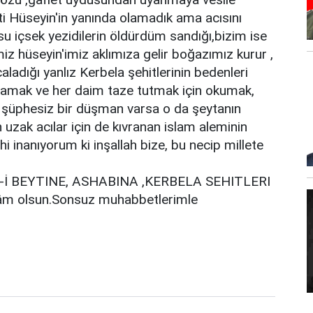
i Hüseyin'in yanında olamadık ama acısını
su içsek yezidilerin öldürdüm sandığı,bizim ise
z hüseyin'imiz aklımıza gelir boğazımız kurur ,
aladığı yanlız Kerbela şehitlerinin bedenleri
utmamak ve her daim taze tutmak için okumak,
şüphesiz bir düşman varsa o da şeytanın
 uzak acılar için de kıvranan islam aleminin
i inanıyorum ki inşallah bize, bu necip millete
L-İ BEYTINE, ASHABINA ,KERBELA SEHITLERI
âm olsun.Sonsuz muhabbetlerimle