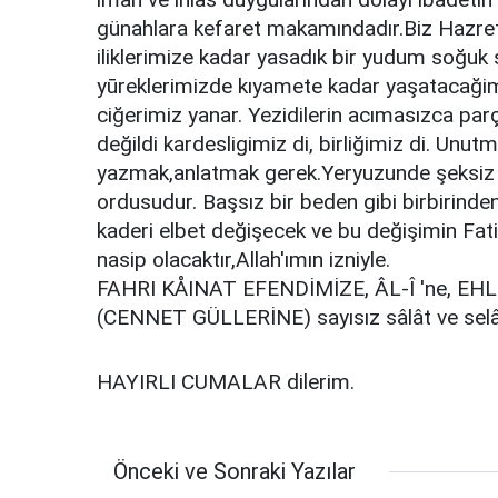
günahlara kefaret makamındadır.Biz Hazret
iliklerimize kadar yasadık bir yudum soğuk 
yūreklerimizde kıyamete kadar yaşatacağimi
ciğerimiz yanar. Yezidilerin acımasızca parç
değildi kardesligimiz di, birliğimiz di. Un
yazmak,anlatmak gerek.Yeryuzunde şeksiz 
ordusudur. Başsız bir beden gibi birbirinden
kaderi elbet değişecek ve bu değişimin Fatih
nasip olacaktır,Allah'ımın izniyle.
FAHRI KÅINAT EFENDİMİZE, ÂL-Î 'ne, EH
(CENNET GÜLLERİNE) sayısız sâlât ve sel
HAYIRLI CUMALAR dilerim.
Önceki ve Sonraki Yazılar