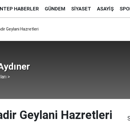
ANTEP HABERLER
GÜNDEM
SIYASET
ASAYIŞ
SPO
ir Geylani Hazretleri
Aydıner
ları >
dir Geylani Hazretleri