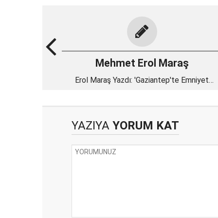
Mehmet Erol Maraş
Erol Maraş Yazdı: 'Gaziantep'te Emniyet
Müdürü 'Celal ÖZCAN' Fırtınası! - GAÜN ve
Rektör Doğan'ın 7. Ayıda Boş Geçti
YAZIYA
YORUM KAT