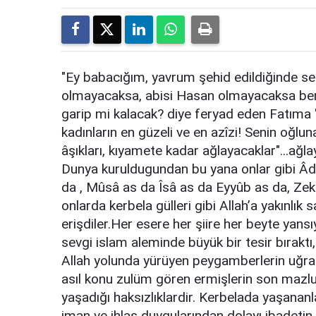
"Ey babacığım, yavrum şehid edildiğinde 
olmayacaksa, abisi Hasan olmayacaksa be
garip mi kalacak? diye feryad eden Fatıma '
kadınların en güzeli ve en azîzi! Senin oğlun
âşıkları, kıyamete kadar ağlayacaklar"...ağla
Dunya kuruldugundan bu yana onlar gibi Âd
da , Mûsâ as da Îsâ as da Eyyûb as da, Zek
onlarda kerbela gülleri gibi Allah’a yakınlık
erişdiler.Her esere her şiire her beyte yansı
sevgi islam aleminde büyük bir tesir bıraktı
Allah yolunda yürüyen peygamberlerin uğradı
asıl konu zulüm gören ermişlerin son mazlum
yaşadığı haksızlıklardir. Kerbelada yaşananl
iman ve ihlas duygularından dolayı ibadeti