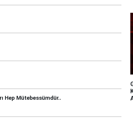
arı Hep Mütebessümdür..
A