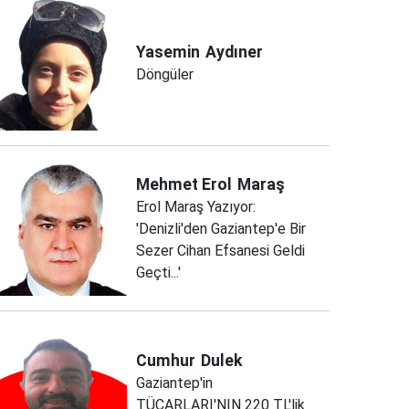
Yasemin
Aydıner
Döngüler
Mehmet Erol
Maraş
Erol Maraş Yazıyor:
'Denizli'den Gaziantep'e Bir
Sezer Cihan Efsanesi Geldi
Geçti...'
Cumhur
Dulek
Gaziantep'in
TÜCARLARI'NIN 220 TL'lik