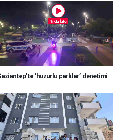
Gaziantep’te ’huzurlu parklar’ denetimi