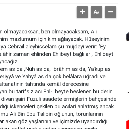
sen olmayacaksan, ben olmayacaksam, Ali
nim mazlumum için kim ağlayacak, Hūseyinim
ya Cebrail aleyhisselam şu müjdeyi verir: 'Ey
a âhir zaman ehlinden Ehlibeyt bağlıları, Ehlibeyt
yacağız.
em as da ,Nûh as da, İbrâhim as da, Ya‘kup as
eriyyâ ve Yahyâ as da çok belâlara uğradı ve
 saltanatının tahtında kemâl derecesine
yan bu tarifsiz acı Ehl-i beyte beslenen bu derin
, divan şairi Fuzuli saadete ermişlerin bahçesinde
ğı iskenceleri çekilen bu acılari anlatmış ancak
u Ali Bin Ebu Talibin oğlunun, torunlarının
ar akan göz yaşlarının ve içimizde uyandırdığı
n özü ,gaflet uydusundan uyanmaya vesile