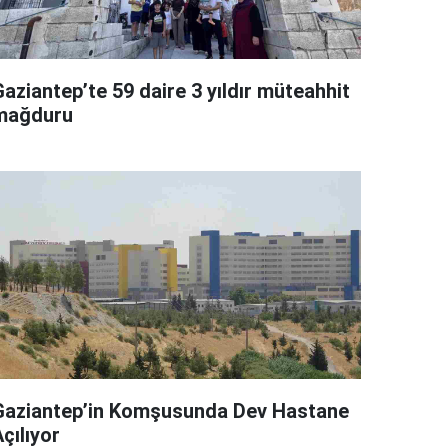
aziantep’te 59 daire 3 yıldır müteahhit
mağduru
Gaziantep’in Komşusunda Dev Hastane
çılıyor