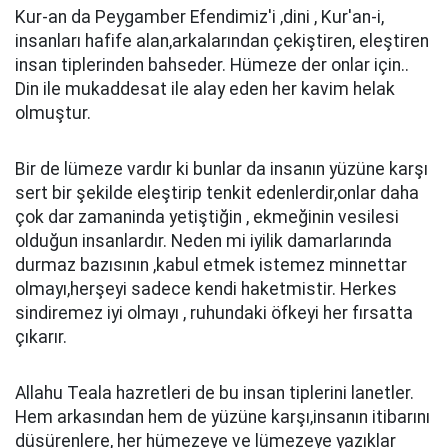
Kur-an da Peygamber Efendimiz'i ,dini , Kur'an-i,
insanları hafife alan,arkalarından çekiştiren, eleştiren
insan tiplerinden bahseder. Hümeze der onlar için..
Din ile mukaddesat ile alay eden her kavim helak
olmuştur.
Bir de lümeze vardır ki bunlar da insanın yüzüne karşı
sert bir şekilde eleştirip tenkit edenlerdir,onlar daha
çok dar zamaninda yetiştiğin , ekmeğinin vesilesi
olduğun insanlardır. Neden mi iyilik damarlarında
durmaz bazısının ,kabul etmek istemez minnettar
olmayı,herşeyi sadece kendi haketmistir. Herkes
sindiremez iyi olmayı , ruhundaki öfkeyi her fırsatta
çıkarır.
Allahu Teala hazretleri de bu insan tiplerini lanetler.
Hem arkasından hem de yüzüne karşı,insanın itibarını
düsürenlere, her hümezeye ve lümezeye yazıklar