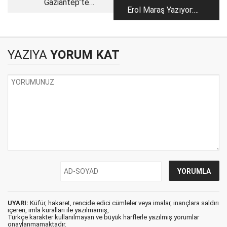
Gaziantep’te
Erol Maraş Yazıyor:
Motosiklet Terörü: Bu
'Gaziantep’e Savaşın
Şehri Kim Kurtaracak?
Etkisi... - Rektör
Doğan’ın 180 Günü...'
YAZIYA
YORUM KAT
UYARI:
Küfür, hakaret, rencide edici cümleler veya imalar, inançlara saldırı
içeren, imla kuralları ile yazılmamış,
Türkçe karakter kullanılmayan ve büyük harflerle yazılmış yorumlar
onaylanmamaktadır.