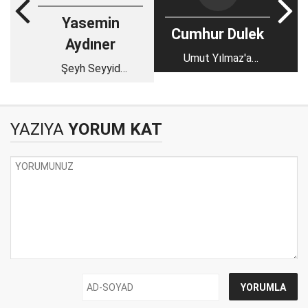
Yasemin
Cumhur Dulek
Aydıner
Umut Yılmaz'a
Şeyh Seyyid
CHP'den Büyük Ayıp:
Abdulkadir Geylani
'İhraç Listesi mi, Aile
Hazretleri
Defteri mi?
YAZIYA
YORUM KAT