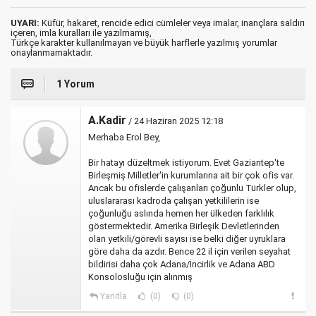
UYARI:
Küfür, hakaret, rencide edici cümleler veya imalar, inançlara saldırı
içeren, imla kuralları ile yazılmamış,
Türkçe karakter kullanılmayan ve büyük harflerle yazılmış yorumlar
onaylanmamaktadır.
1 Yorum
A.Kadir
/ 24 Haziran 2025 12:18
Merhaba Erol Bey,
Bir hatayı düzeltmek istiyorum. Evet Gaziantep'te
Birleşmiş Milletler'in kurumlarına ait bir çok ofis var.
Ancak bu ofislerde çalışanları çoğunlu Türkler olup,
uluslararası kadroda çalışan yetkililerin ise
çoğunluğu aslında hemen her ülkeden farklılık
göstermektedir. Amerika Birleşik Devletlerinden
olan yetkili/görevli sayısı ise belki diğer uyruklara
göre daha da azdır. Bence 22 il için verilen seyahat
bildirisi daha çok Adana/İncirlik ve Adana ABD
Konsolosluğu için alınmış
Yanıtla
(0)
(0)