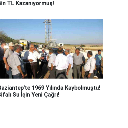
Bin TL Kazanıyormuş!
Gaziantep'te 1969 Yılında Kaybolmuştu!
ifalı Su İçin Yeni Çağrı!