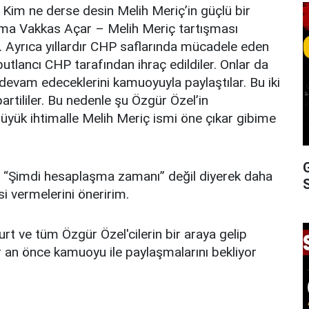
 Kim ne derse desin Melih Meriç’in güçlü bir
. Ama Vakkas Açar – Melih Meriç tartışması
r. Ayrıca yıllardır CHP saflarında mücadele eden
butlancı CHP tarafından ihraç edildiler. Onlar da
 devam edeceklerini kamuoyuyla paylaştılar. Bu iki
tililer. Bu nedenle şu Özgür Özel’in
 büyük ihtimalle Melih Meriç ismi öne çıkar gibime
’a “Şimdi hesaplaşma zamanı” değil diyerek daha
S
i vermelerini öneririm.
rt ve tüm Özgür Özel'cilerin bir araya gelip
ir an önce kamuoyu ile paylaşmalarını bekliyor