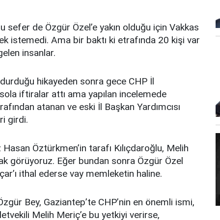
u sefer de Özgür Özel’e yakın olduğu için Vakkas
k istemedi. Ama bir baktı ki etrafında 20 kişi var
elen insanlar.
ydurduğu hikayeden sonra gece CHP İl
a sola iftiralar attı ama yapılan incelemede
arafından atanan ve eski İl Başkan Yardımcısı
i girdi.
 Hasan Öztürkmen’in tarafı Kılıçdaroğlu, Melih
arak görüyoruz. Eğer bundan sonra Özgür Özel
Açar’ı ithal ederse vay memleketin haline.
 Özgür Bey, Gaziantep’te CHP’nin en önemli ismi,
etvekili Melih Meriç’e bu yetkiyi verirse,