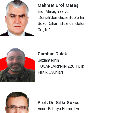
Mehmet Erol
Maraş
Erol Maraş Yazıyor:
'Denizli'den Gaziantep'e Bir
Sezer Cihan Efsanesi Geldi
Geçti...'
Cumhur
Dulek
Gaziantep'in
TÜCARLARI'NIN 220 TL'lik
Fıstık Oyunları
Prof. Dr. Sıtkı
Göksu
Anne-Babaya Hürmet ve