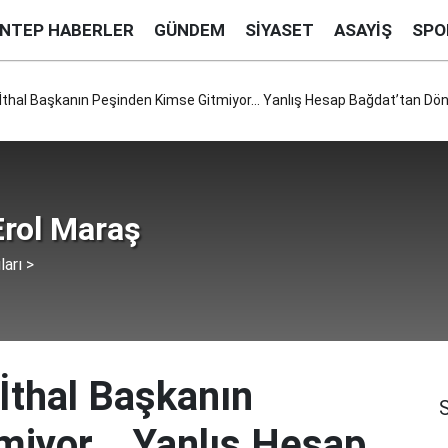
ANTEP HABERLER
GÜNDEM
SIYASET
ASAYIŞ
SPO
'İthal Başkanın Peşinden Kimse Gitmiyor... Yanlış Hesap Bağdat’tan Döner
rol Maraş
ları >
'İthal Başkanın
iyor... Yanlış Hesap