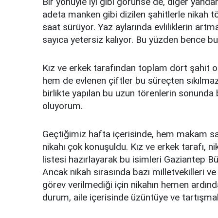
Bir yönüyle iyi gibi görünse de, diğer yand
adeta manken gibi dizilen şahitlerle nikah t
saat sürüyor. Yaz aylarında evliliklerin artm
sayıca yetersiz kalıyor. Bu yüzden bence bu 
Kız ve erkek tarafından toplam dört şahit o
hem de evlenen çiftler bu süreçten sıkılmaz
birlikte yapılan bu uzun törenlerin sonunda b
oluyorum.
Geçtiğimiz hafta içerisinde, hem makam sah
nikahı çok konuşuldu. Kız ve erkek tarafı, nikah
listesi hazırlayarak bu isimleri Gaziantep B
Ancak nikah sırasında bazı milletvekilleri ve
görev verilmediği için nikahın hemen ardınd
durum, aile içerisinde üzüntüye ve tartışma