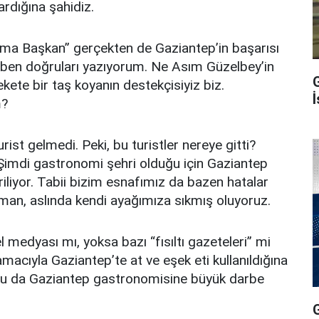
rdığına şahidiz.
a Başkan” gerçekten de Gaziantep’in başarısı
, ben doğruları yazıyorum. Ne Asım Güzelbey’in
kete bir taş koyanın destekçisiyiz biz.
İ
m?
rist gelmedi. Peki, bu turistler nereye gitti?
. Şimdi gastronomi şehri olduğu için Gaziantep
liyor. Tabii bizim esnafımız da bazen hatalar
aman, aslında kendi ayağımıza sıkmış oluyoruz.
 medyası mı, yoksa bazı “fısıltı gazeteleri” mi
acıyla Gaziantep’te at ve eşek eti kullanıldığına
r. Bu da Gaziantep gastronomisine büyük darbe
G