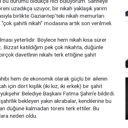
an bu durumu oldukça itici buluyorum. Sahneye
öreni uzadıkça uzuyor, bir nikah yaklaşık yarım
asıyla birlikte Gaziantep’teki nikah memurları
“çok şahitli nikah” modasına artık son verilmeli.
lması yeterlidir. Böylece hem nikah kısa sürer
. Bizzat katıldığım pek çok nikahta, düğünle
irçok davetlinin nikahı terk ettiğine şahit
ibi hem de ekonomik olarak güçlü bir ailenin
 için dört kişilik (iki kız, iki erkek) bir şahit
üyükşehir Belediye Başkanı Fatma Şahin’e bildirdi.
 şahitlik bekleyen yakın akrabalar, kendilerine bu
an düğüne kalmadan töreni terk ettiler. Bu
lara neden oldu.