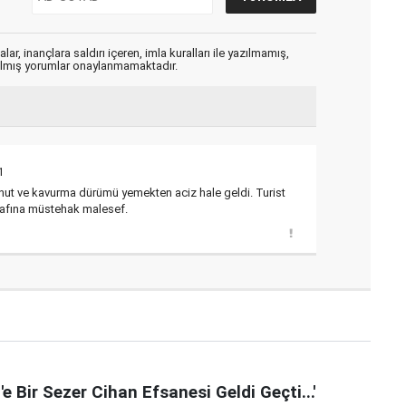
ar, inançlara saldırı içeren, imla kuralları ile yazılmamış,
zılmış yorumlar onaylanmamaktadır.
1
ohut ve kavurma dürümü yemekten aciz hale geldi. Turist
nafına müstehak malesef.
e Bir Sezer Cihan Efsanesi Geldi Geçti...'