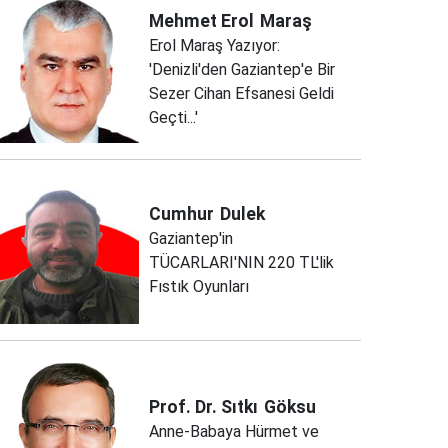
Mehmet Erol
Maraş
Erol Maraş Yazıyor:
'Denizli'den Gaziantep'e Bir
Sezer Cihan Efsanesi Geldi
Geçti...'
Cumhur
Dulek
Gaziantep'in
TÜCARLARI'NIN 220 TL'lik
Fıstık Oyunları
Prof. Dr. Sıtkı
Göksu
Anne-Babaya Hürmet ve