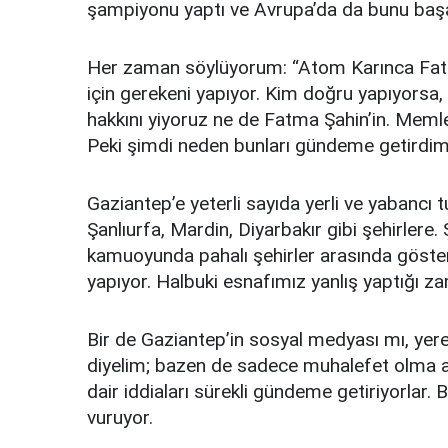
şampiyonu yaptı ve Avrupa’da da bunu başa
Her zaman söylüyorum: “Atom Karınca Fatm
için gerekeni yapıyor. Kim doğru yapıyorsa
hakkını yiyoruz ne de Fatma Şahin’in. Memle
Peki şimdi neden bunları gündeme getirdi
Gaziantep’e yeterli sayıda yerli ve yabancı tu
Şanlıurfa, Mardin, Diyarbakır gibi şehirlere
kamuoyunda pahalı şehirler arasında gösteri
yapıyor. Halbuki esnafımız yanlış yaptığı z
Bir de Gaziantep’in sosyal medyası mı, yerel
diyelim; bazen de sadece muhalefet olma am
dair iddiaları sürekli gündeme getiriyorla
vuruyor.