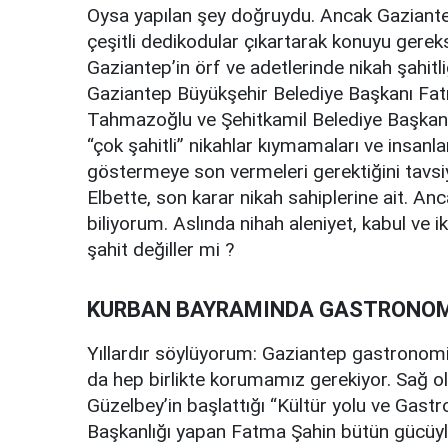
Oysa yapılan şey doğruydu. Ancak Gaziantep’
çeşitli dedikodular çıkartarak konuyu gereksi
Gaziantep’in örf ve adetlerinde nikah şahitli
Gaziantep Büyükşehir Belediye Başkanı Fa
Tahmazoğlu ve Şehitkamil Belediye Başkanı 
“çok şahitli” nikahlar kıymamaları ve insanl
göstermeye son vermeleri gerektiğini tavsi
Elbette, son karar nikah sahiplerine ait. A
biliyorum. Aslında nihah aleniyet, kabul ve i
şahit değiller mi ?
KURBAN BAYRAMINDA GASTRONOMİ 
Yıllardır söylüyorum: Gaziantep gastronomi
da hep birlikte korumamız gerekiyor. Sağ o
Güzelbey’in başlattığı “Kültür yolu ve Gastr
Başkanlığı yapan Fatma Şahin bütün gücüyl