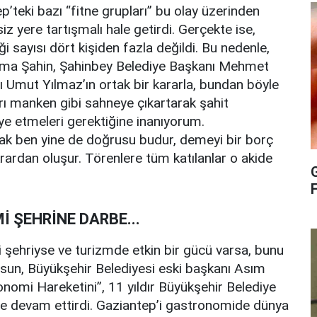
teki bazı “fitne grupları” bu olay üzerinden
z yere tartışmalı hale getirdi. Gerçekte ise,
ği sayısı dört kişiden fazla değildi. Bu nedenle,
tma Şahin, Şahinbey Belediye Başkanı Mehmet
Umut Yılmaz’ın ortak bir kararla, bundan böyle
arı manken gibi sahneye çıkartarak şahit
ye etmeleri gerektiğine inanıyorum.
ncak ben yine de doğrusu budur, demeyi bir borç
krardan oluşur. Törenlere tüm katılanlar o akide
G
ŞEHRİNE DARBE...
 şehriyse ve turizmde etkin bir gücü varsa, bunu
lsun, Büyükşehir Belediyesi eski başkanı Asım
onomi Hareketini”, 11 yıldır Büyükşehir Belediye
e devam ettirdi. Gaziantep’i gastronomide dünya