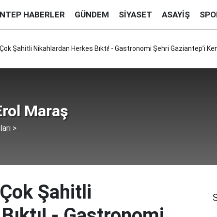
ANTEP HABERLER
GÜNDEM
SIYASET
ASAYIŞ
SPO
Çok Şahitli Nikahlardan Herkes Bıktı! - Gastronomi Şehri Gaziantep’i Kend
rol Maraş
ları >
Çok Şahitli
Bıktı! - Gastronomi