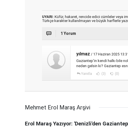
UYARI:
Küfür, hakaret, rencide edici cümleler veya imal
Türkçe karakter kullanılmayan ve büyük harflerle ya
1 Yorum
yılmaz
/ 17 Haziran 2025 13:3
Gaziantep'in kendi halkı bile n
neden gelsin ki? Gaziantep es
Yanıtla
(3)
(0)
Mehmet Erol Maraş Arşivi
Erol Maraş Yazıyor: 'Denizli'den Gaziantep'