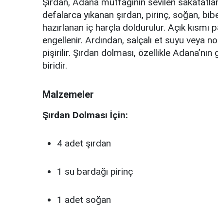
Şırdan, Adana mutfağının sevilen sakatatları
defalarca yıkanan şırdan, pirinç, soğan, bibe
hazırlanan iç harçla doldurulur. Açık kısmı p
engellenir. Ardından, salçalı et suyu veya n
pişirilir. Şırdan dolması, özellikle Adana’nı
biridir.
Malzemeler
Şırdan Dolması İçin:
4 adet şırdan
1 su bardağı pirinç
1 adet soğan