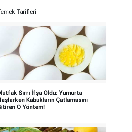
emek Tarifleri
Mutfak Sırrı İfşa Oldu: Yumurta
Haşlarken Kabukların Çatlamasını
Bitiren O Yöntem!