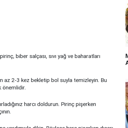
rinç, biber salçası, sıvı yağ ve baharatları
A
 en az 2-3 kez bekletip bol suyla temizleyin. Bu
 önemlidir.
rladığınız harcı doldurun. Pirinç pişerken
ının.