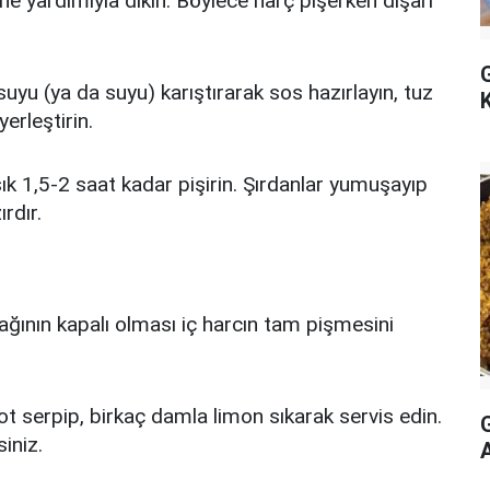
ğne yardımıyla dikin. Böylece harç pişerken dışarı
suyu (ya da suyu) karıştırarak sos hazırlayın, tuz
erleştirin.
şık 1,5-2 saat kadar pişirin. Şırdanlar yumuşayıp
rdır.
ğının kapalı olması iç harcın tam pişmesini
sot serpip, birkaç damla limon sıkarak servis edin.
G
iniz.
A