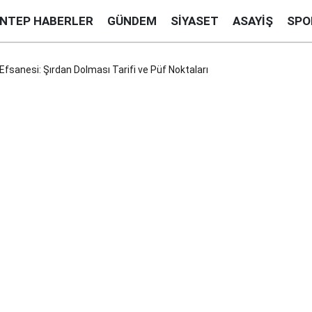
ANTEP HABERLER
GÜNDEM
SIYASET
ASAYIŞ
SPO
fsanesi: Şırdan Dolması Tarifi ve Püf Noktaları