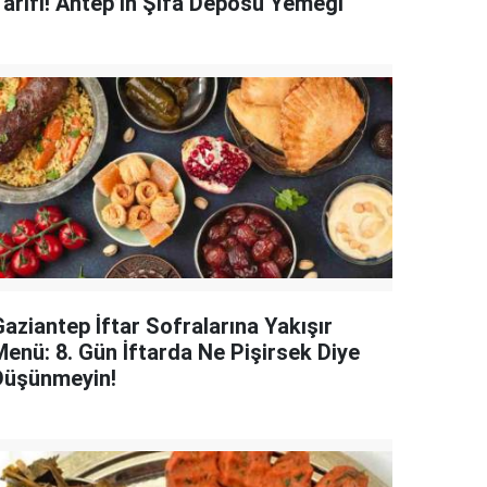
Tarifi! Antep’in Şifa Deposu Yemeği
aziantep İftar Sofralarına Yakışır
Menü: 8. Gün İftarda Ne Pişirsek Diye
Düşünmeyin!