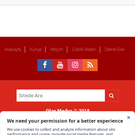
Anasayfa
Künye
İletişim
Gizlilik İlkeleri
Sitene Ekle
Olay Medya
© 2018
Sitemizde kullanılan içerik ve görsellerin tüm hakları saklıdır, izinsiz
kullanımı hukuki yaptırıma tabidir.