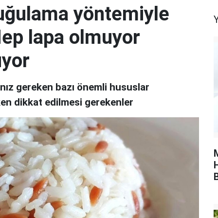
 buğulama yöntemiyle
Y
Hep lapa olmuyor
uyor
anız gereken bazı önemli hususlar
rken dikkat edilmesi gerekenler