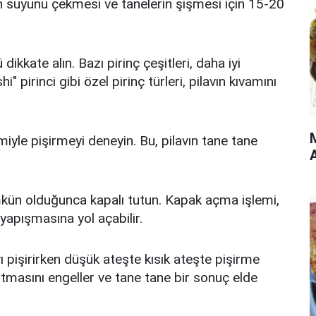
vın suyunu çekmesi ve tanelerin şişmesi için 15-20
dikkate alın. Bazı pirinç çeşitleri, daha iyi
i" pirinci gibi özel pirinç türleri, pilavın kıvamını
iyle pişirmeyi deneyin. Bu, pilavın tane tane
A
ümkün olduğunca kapalı tutun. Kapak açma işlemi,
yapışmasına yol açabilir.
vı pişirirken düşük ateşte kısık ateşte pişirme
 tutmasını engeller ve tane tane bir sonuç elde