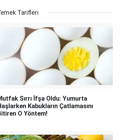
emek Tarifleri
Mutfak Sırrı İfşa Oldu: Yumurta
Haşlarken Kabukların Çatlamasını
Bitiren O Yöntem!