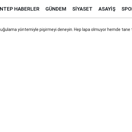
ANTEP HABERLER
GÜNDEM
SIYASET
ASAYIŞ
SPO
ı buğulama yöntemiyle pişirmeyi deneyin. Hep lapa olmuyor hemde tane 