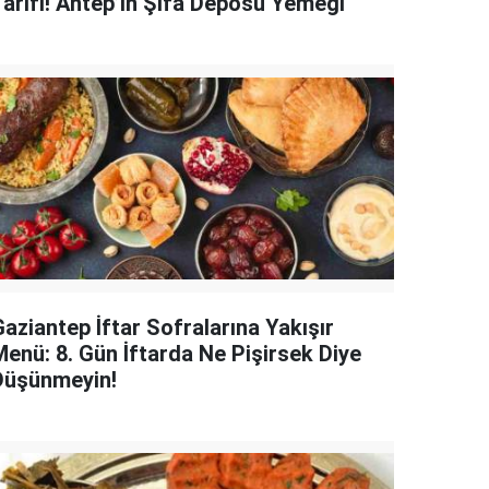
Tarifi! Antep’in Şifa Deposu Yemeği
aziantep İftar Sofralarına Yakışır
Menü: 8. Gün İftarda Ne Pişirsek Diye
Düşünmeyin!