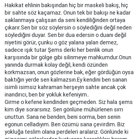
Hakikat ehlinin bakışından hiç bir maskeli bakış, hiç
bir sahte söz kaçamaz. Onun tek bir bakışı ne kadar
saklanmaya çalışsan da seni kendiliğinden ortaya
çıkarır.Sen bir söz söylersin o söylediğini değil neden
söylediğini duyar. Sen bir dua edersin o duanı değil
niyetini görür, çunku o göz yalana yalan demez,
sadece ışık tutar Şems derki her benlik onun
karşısında bir gölge gibi silinmeye mahkumdur.Onun
yanında durmak kolay değil, kendi özünden
korkmazsan, onun gözlerine bak, eğer gördüğün oysa
baktığın yerde sen kalmazsın.Ey kendini ben sanan
isimli isimsiz kahraman herşeyin sahte ancak çok
inandırıcı, ben bir yokluk kefeniyim..
Girme o kefene kendinden geçmeden. Siz hala şems
kim diye sorarsınız. Sen gönlüne mühürlenen sırrı
unuttun. Sana ne benden, beni sorma, ben senin
egonun celladıyım. Ben özümü sana çevirdim. Biz
yokluğa teslim olana perdeleri aralarız. Gönlünde ki