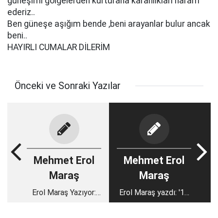
güneşimi gölgelerden kurturana karanlıkları haram
ederiz..
Ben güneşe aşığım bende ,beni arayanlar bulur ancak
beni..
HAYIRLI CUMALAR DİLERİM
Önceki ve Sonraki Yazılar
Mehmet Erol
Mehmet Erol
Maraş
Maraş
Erol Maraş Yazıyor:
Erol Maraş yazdı: '15
Organizedeki Fabrika
Temmuz’u Unutmadık
Sahipleriyle Araç
Unutturmayacağız...'