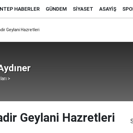
ANTEP HABERLER
GÜNDEM
SIYASET
ASAYIŞ
SPO
ir Geylani Hazretleri
Aydıner
ları >
dir Geylani Hazretleri