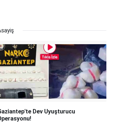
Asayiş
Gaziantep'te Dev Uyuşturucu
Operasyonu!