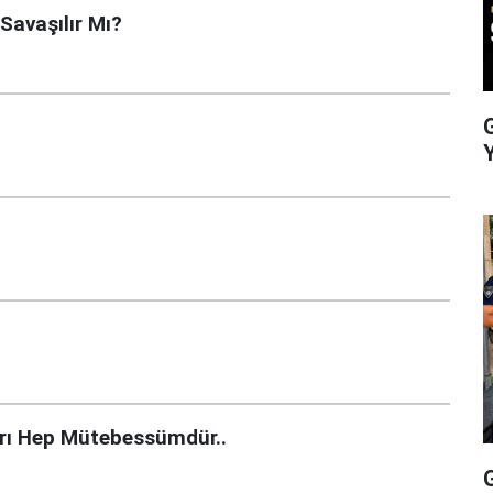
 Savaşılır Mı?
arı Hep Mütebessümdür..