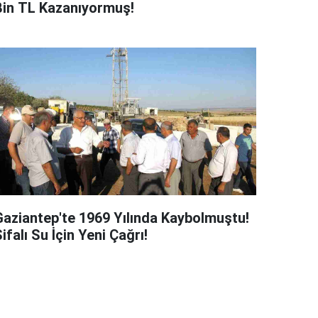
Bin TL Kazanıyormuş!
Gaziantep'te 1969 Yılında Kaybolmuştu!
ifalı Su İçin Yeni Çağrı!