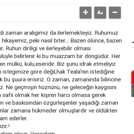
i zaman araligimiz da ilerlemekteyiz. Ruhumuz
ikayemiz, peki nasıl biter... Bazen ölünce, bazen
ir. Ruhun diriligi ve ilerleyebilir olması
lüyle belirlenir ki bu muazzam bir döngüdür. Her
nin mülkü, kulu,eseridir. Biz şunu idrak etmeliyiz
di istegimize göre değil,hak Teala'nın istediğine
ek bu şuura erisiriz. O zaman, zamanında bilincine
riz. Ne geçmişin hüznünü, ne geleceğin kaygısını
safii olmak her kişinin harcı olmasa gerek
n ve baskisindan özgürleşenler yaşadığı zaman
 onlar zamana hükmeder olmuşlardır ve öldükten
am ederler.
zır.!
selam olsun. Vesselam.