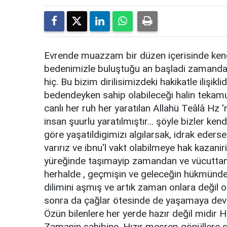
Evrende muazzam bir düzen içerisinde kend
bedenimizle buluştuğu an başladi zamanda h
hiç. Bu bizim dirilisimizdeki hakikatle ilişiklid
bedendeyken sahip olabileceği halin tekamu
canlı her ruh her yaratılan Allahü Teâlâ Hz '
insan şuurlu yaratılmıştır... şöyle bizler ken
göre yaşatildigimizı algılarsak, idrak eders
varırız ve ibnu'l vakt olabilmeye hak kazani
yüreğinde taşımayip zamandan ve vücuttan 
herhalde , geçmişin ve geleceğin hükmünde
dilimini aşmış ve artık zaman onlara değil
sonra da çağlar ötesinde de yaşamaya dev
Özün bilenlere her yerde hazır değil midir Hı
Zamanin sahibine, Hızır meşrep gönüllere 