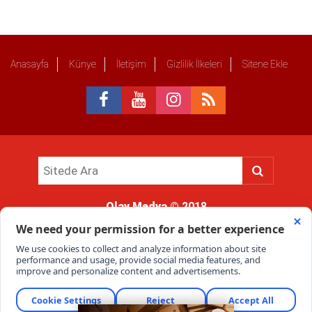
Anasayfa
Künye
İletişim
Gizlilik İlkeleri
Sitene Ekle
Olay Medya
© 2018
Sitemizde kullanılan içerik ve görsellerin tüm hakları saklıdır, izinsiz
kullanımı hukuki yaptırıma tabidir.
Haber Portalı Yazılımı