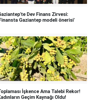
Gaziantep'te Dev Finans Zirvesi:
'Finansta Gaziantep modeli önerisi'
Toplaması İşkence Ama Talebi Rekor!
Kadınların Geçim Kaynağı Oldu!