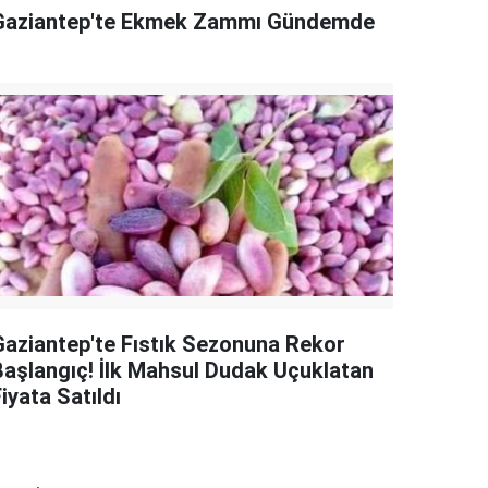
Gaziantep'te Ekmek Zammı Gündemde
Gaziantep'te Fıstık Sezonuna Rekor
Başlangıç! İlk Mahsul Dudak Uçuklatan
iyata Satıldı