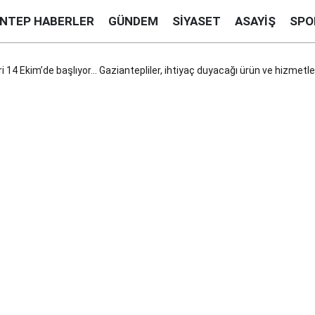
ANTEP HABERLER
GÜNDEM
SIYASET
ASAYIŞ
SPO
i 14 Ekim’de başlıyor... Gaziantepliler, ihtiyaç duyacağı ürün ve hizmetl