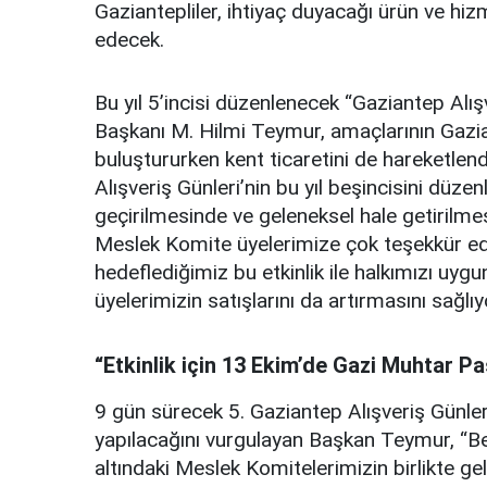
Gaziantepliler, ihtiyaç duyacağı ürün ve hi
edecek.
Bu yıl 5’incisi düzenlenecek “Gaziantep Al
Başkanı M. Hilmi Teymur, amaçlarının Gaziant
buluştururken kent ticaretini de hareketlen
Alışveriş Günleri’nin bu yıl beşincisini düz
geçirilmesinde ve geleneksel hale getiril
Meslek Komite üyelerimize çok teşekkür e
hedeflediğimiz bu etkinlik ile halkımızı uygu
üyelerimizin satışlarını da artırmasını sağlı
“Etkinlik için 13 Ekim’de Gazi Muhtar P
9 gün sürecek 5. Gaziantep Alışveriş Günler
yapılacağını vurgulayan Başkan Teymur, “Beş
altındaki Meslek Komitelerimizin birlikte gel