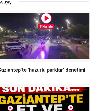
Asayiş
Gaziantep’te ’huzurlu parklar’ denetimi