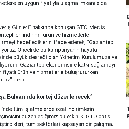
zmetlere en uygun fiyatıyla ulaşma imkanı elde
ışveriş Günleri” hakkında konuşan GTO Meclis
eplileri indirimli ürün ve hizmetlerle
dirmeyi hedeflediklerini ifade ederek, “Gaziantep
enliyoruz. Öncelikle bu kampanyanın hayata
mesinde büyük desteği olan Yönetim Kurulumuza ve
diyorum. Gaziantep ekonomisine katkı sağlamayı
n fiyatlı ürün ve hizmetlerle buluştururken
yoruz” dedi.
aşa Bulvarında kortej düzenlenecek”
i’nde tüm işletmelerde özel indirimlerin
incisini düzenlediğimiz bu etkinlik; GTO çatısı
iştirdikleri, tüm sektörleri kapsayan bir çalışma.