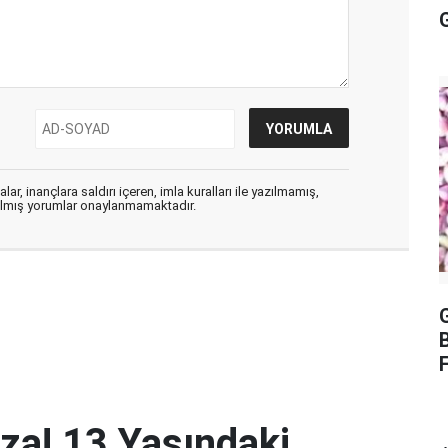
ar, inançlara saldırı içeren, imla kuralları ile yazılmamış,
zılmış yorumlar onaylanmamaktadır.
F
aza! 13 Yaşındaki