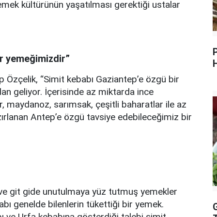
emek kültürünün yaşatılması gerektiği ustalar
ir yemeğimizdir”
 Özçelik, “Simit kebabı Gaziantep’e özgü bir
an geliyor. İçerisinde az miktarda ince
, maydanoz, sarımsak, çeşitli baharatlar ile az
zırlanan Antep’e özgü tavsiye edebileceğimiz bir
ı ve git gide unutulmaya yüz tutmuş yemekler
babı genelde bilenlerin tükettiği bir yemek.
 ve Urfa kebabına gösterdiği talebi simit