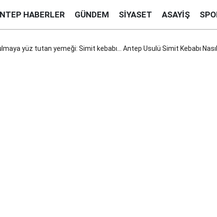
ANTEP HABERLER
GÜNDEM
SIYASET
ASAYIŞ
SPO
lmaya yüz tutan yemeği: Simit kebabı... Antep Usulü Simit Kebabı Nasıl 