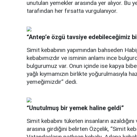
unutulan yemekler arasında yer alıyor. Bu y
tarafından her fırsatta vurgulanıyor.
“Antep’e özgü tavsiye edebileceğimiz b
Simit kebabının yapımından bahseden Habip
kebabımızdır ve isminin anlamı ince bulgurd
bulgurumuz var. Onun içinde ise kapya biber
yağlı kıymamızın birlikte yoğurulmasıyla ha
yemeğimizdir” dedi.
“Unutulmuş bir yemek haline geldi”
Simit kebabını tüketen insanların azaldığın
arasına girdiğini belirten Özçelik, “Simit ke
Vatandaşların patlıcan kebabı, Adana kebabı