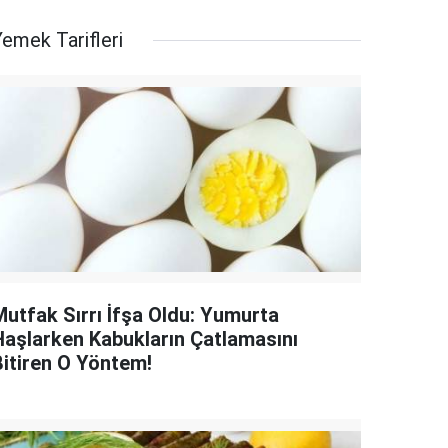
emek Tarifleri
Mutfak Sırrı İfşa Oldu: Yumurta
Haşlarken Kabukların Çatlamasını
Bitiren O Yöntem!