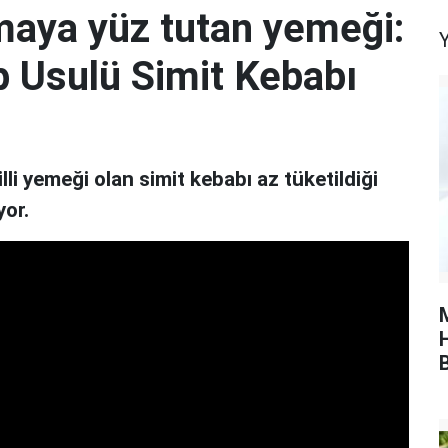
maya yüz tutan yemeği:
Y
p Usulü Simit Kebabı
li yemeği olan simit kebabı az tüketildiği
yor.