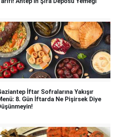
Tarifi! Antep’in Şifa Deposu Yemeği
aziantep İftar Sofralarına Yakışır
Menü: 8. Gün İftarda Ne Pişirsek Diye
Düşünmeyin!