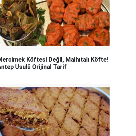
Mercimek Köftesi Değil, Malhıtalı Köfte!
ntep Usulü Orijinal Tarif