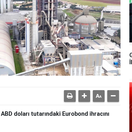
G
İ
n ABD doları tutarındaki Eurobond ihracını