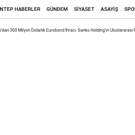
ANTEP HABERLER
GÜNDEM
SIYASET
ASAYIŞ
SPO
dan 300 Milyon Dolarlık Eurobond İhracı: Sanko Holding’in Uluslararas