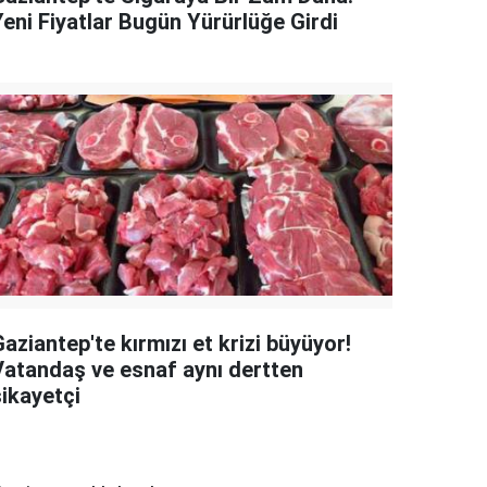
Yeni Fiyatlar Bugün Yürürlüğe Girdi
aziantep'te kırmızı et krizi büyüyor!
Vatandaş ve esnaf aynı dertten
şikayetçi