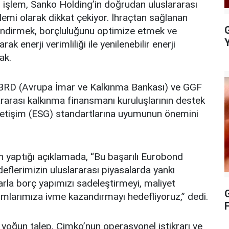
 işlem, Sanko Holding’in doğrudan uluslararası
şlemi olarak dikkat çekiyor. İhraçtan sağlanan
G
lendirmek, borçluluğunu optimize etmek ve
k enerji verimliliği ile yenilenebilir enerji
ak.
 EBRD (Avrupa İmar ve Kalkınma Bankası) ve GGF
ararası kalkınma finansmanı kuruluşlarının destek
netişim (ESG) standartlarına uyumunun önemini
n yaptığı açıklamada, “Bu başarılı Eurobond
deflerimizin uluslararası piyasalarda yankı
arla borç yapımızı sadeleştirmeyi, maliyet
G
ırımlarımıza ivme kazandırmayı hedefliyoruz,” dedi.
 yoğun talep, Çimko’nun operasyonel istikrarı ve