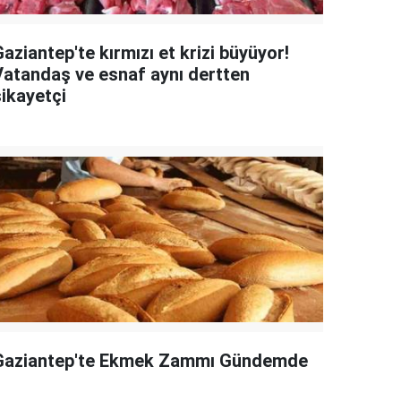
aziantep'te kırmızı et krizi büyüyor!
Vatandaş ve esnaf aynı dertten
şikayetçi
Gaziantep'te Ekmek Zammı Gündemde