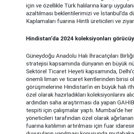
için ve özellikle Türk halılarına karşı uygul
azaltılması beklentilerimizi ve İstanbul’d
Kaplamaları fuarına Hintli üreticileri ve ziyare
Hindistan’da 2024 koleksiyonları görücüy
Güneydoğu Anadolu Halı İhracatçıları Birliği
stratejisi kapsamında dünyanın en büyük nü
Sektörel Ticaret Heyeti kapsamında, Delhi’
önemli liman ve ticaret kentlerinden birisi
görüşmelerine Hindistan’ın en büyük halı ithal
özel olarak hazırladıkları koleksiyonlarını a
ardından saha araştırması da yapan GAHİB h
tespiti için çalışmalar yaptı. Mumbai’de h
yöneticileri tarafından özel olarak ağırlanan
fuarına katılımın artırılması için fuar idares
duyuruların yapılması konusunda mutabakat sağ