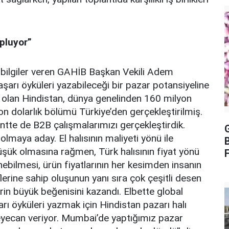
opluyor”
 bilgiler veren GAHİB Başkan Vekili Adem
aşarı öyküleri yazabileceği bir pazar potansiyeline
 olan Hindistan, dünya genelinden 160 milyon
yon dolarlık bölümü Türkiye’den gerçekleştirilmiş.
ntte de B2B çalışmalarımızı gerçekleştirdik.
lmaya aday. El halısının maliyeti yönü ile
 düşük olmasına rağmen, Türk halısının fiyat yönü
F
zlenebilmesi, ürün fiyatlarının her kesimden insanın
flerine sahip oluşunun yanı sıra çok çeşitli desen
erin büyük beğenisini kazandı. Elbette global
rı öyküleri yazmak için Hindistan pazarı halı
eyecan veriyor. Mumbai’de yaptığımız pazar