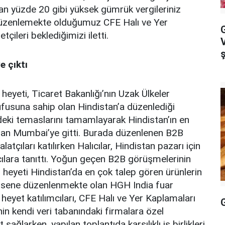
anan yüzde 20 gibi yüksek gümrük vergileriniz
a düzenlemekte olduğumuz CFE Halı ve Yer
G
tçileri beklediğimizi iletti.
e çıktı
 heyeti, Ticaret Bakanlığı’nın Uzak Ülkeler
fusuna sahip olan Hindistan’a düzenlediği
deki temaslarını tamamlayarak Hindistan’ın en
 olan Mumbai’ye gitti. Burada düzenlenen B2B
atçıları katılırken Halıcılar, Hindistan pazarı için
lıcılara tanıttı. Yoğun geçen B2B görüşmelerinin
eyeti Hindistan’da en çok talep gören ürünlerin
er sene düzenlenmekte olan HGH India fuar
 heyet katılımcıları, CFE Halı ve Yer Kaplamaları
inin kendi veri tabanındaki firmalara özel
larken, yapılan toplantıda karşılıklı iş birlikleri