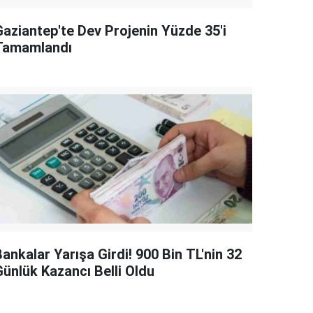
Gaziantep'te Dev Projenin Yüzde 35'i
Tamamlandı
ankalar Yarışa Girdi! 900 Bin TL'nin 32
Günlük Kazancı Belli Oldu