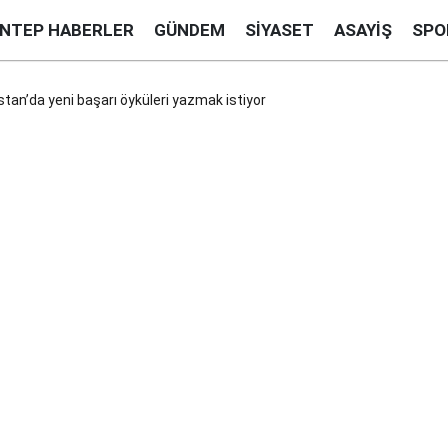
ANTEP HABERLER
GÜNDEM
SIYASET
ASAYIŞ
SPO
istan’da yeni başarı öyküleri yazmak istiyor