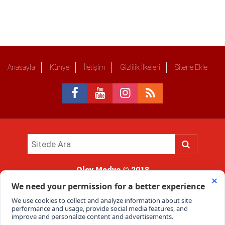
Anasayfa
Künye
İletişim
Gizlilik İlkeleri
Sitene Ekle
Olay Medya
© 2018
Sitemizde kullanılan içerik ve görsellerin tüm hakları saklıdır, izinsiz
kullanımı hukuki yaptırıma tabidir.