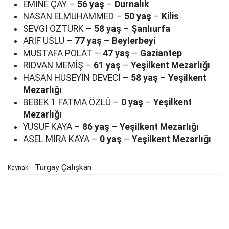
EMİNE ÇAY –
56 yaş
–
Durnalık
NASAN ELMUHAMMED –
50 yaş
–
Kilis
SEVGİ ÖZTÜRK –
58 yaş
–
Şanlıurfa
ARİF USLU –
77 yaş
–
Beylerbeyi
MUSTAFA POLAT –
47 yaş
–
Gaziantep
RIDVAN MEMİŞ –
61 yaş
–
Yeşilkent Mezarlığı
HASAN HÜSEYİN DEVECİ –
58 yaş
–
Yeşilkent
Mezarlığı
BEBEK 1 FATMA ÖZLÜ –
0 yaş
–
Yeşilkent
Mezarlığı
YUSUF KAYA –
86 yaş
–
Yeşilkent Mezarlığı
ASEL MİRA KAYA –
0 yaş
–
Yeşilkent Mezarlığı
Turgay Çalışkan
Kaynak: