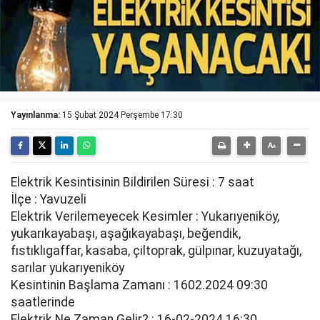
Yayınlanma:
15 Şubat 2024 Perşembe 17:30
Elektrik Kesintisinin Bildirilen Süresi : 7 saat
İlçe : Yavuzeli
Elektrik Verilemeyecek Kesimler : Yukarıyeni̇köy,
yukarıkayabaşı, aşağıkayabaşı, beğendi̇k,
fıstıklıgaffar, kasaba, çi̇ltoprak, gülpınar, kuzuyatağı,
sarılar yukarıyeni̇köy
Kesintinin Başlama Zamanı : 1602.2024 09:30
saatlerinde
Elektrik Ne Zaman Gelir? : 16-02-2024 16:30