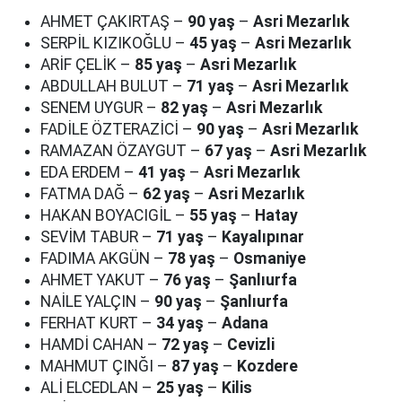
AHMET ÇAKIRTAŞ –
90 yaş
–
Asri Mezarlık
SERPİL KIZIKOĞLU –
45 yaş
–
Asri Mezarlık
ARİF ÇELİK –
85 yaş
–
Asri Mezarlık
ABDULLAH BULUT –
71 yaş
–
Asri Mezarlık
SENEM UYGUR –
82 yaş
–
Asri Mezarlık
FADİLE ÖZTERAZİCİ –
90 yaş
–
Asri Mezarlık
RAMAZAN ÖZAYGUT –
67 yaş
–
Asri Mezarlık
EDA ERDEM –
41 yaş
–
Asri Mezarlık
FATMA DAĞ –
62 yaş
–
Asri Mezarlık
HAKAN BOYACIGİL –
55 yaş
–
Hatay
SEVİM TABUR –
71 yaş
–
Kayalıpınar
FADIMA AKGÜN –
78 yaş
–
Osmaniye
AHMET YAKUT –
76 yaş
–
Şanlıurfa
NAİLE YALÇIN –
90 yaş
–
Şanlıurfa
FERHAT KURT –
34 yaş
–
Adana
HAMDİ CAHAN –
72 yaş
–
Cevizli
MAHMUT ÇINĞI –
87 yaş
–
Kozdere
ALİ ELCEDLAN –
25 yaş
–
Kilis