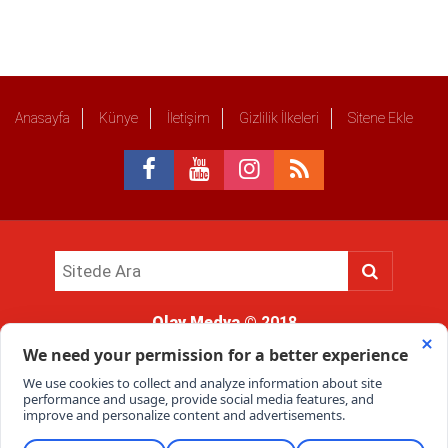
Anasayfa
Künye
İletişim
Gizlilik İlkeleri
Sitene Ekle
Olay Medya
© 2018
Sitemizde kullanılan içerik ve görsellerin tüm hakları saklıdır, izinsiz
kullanımı hukuki yaptırıma tabidir.