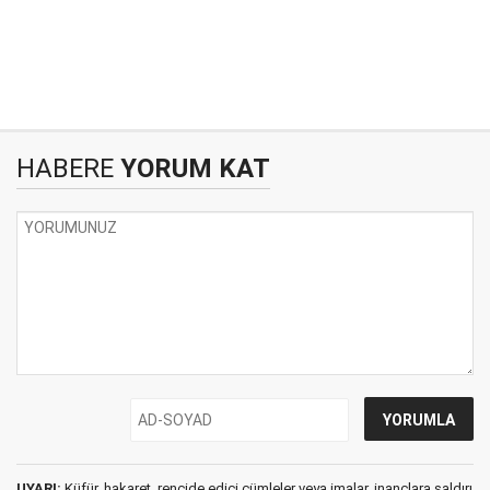
HABERE
YORUM KAT
UYARI:
Küfür, hakaret, rencide edici cümleler veya imalar, inançlara saldırı