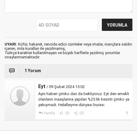
UYARI:
Küfür, hakaret, rencide edici cümleler veya imalar, inançlara saldırı
içeren, imla kuralları ile yazılmamış,
Türkçe karakter kullanılmayan ve büyük harflerle yazılmış yorumlar
onaylanmamaktadır.
1 Yorum
Eyt
/ 09 Şubat 2024 15:02
Aynı haberi çimko dan da bekliyoruz. Eyt den emekli
olanların maaşlarına yapılan %25 lik kesinti çimko ya
yakışmadı. Helalleşme dünyası burası.
Yanıtla
(0)
(0)