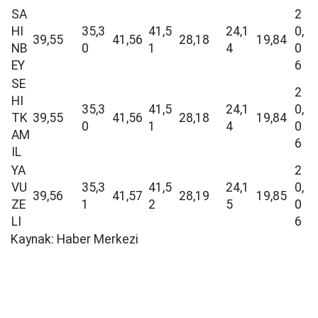
SA
2
HI
35,3
41,5
24,1
0,
39,55
41,56
28,18
19,84
NB
0
1
4
0
EY
6
SE
2
HI
35,3
41,5
24,1
0,
TK
39,55
41,56
28,18
19,84
0
1
4
0
AM
6
IL
YA
2
VU
35,3
41,5
24,1
0,
39,56
41,57
28,19
19,85
ZE
1
2
5
0
LI
6
Kaynak: Haber Merkezi