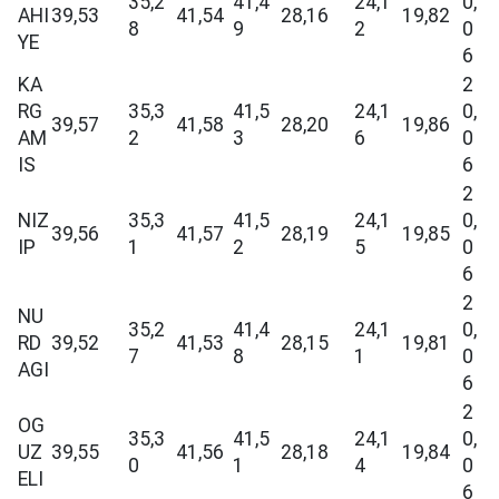
35,2
41,4
24,1
0,
AHI
39,53
41,54
28,16
19,82
8
9
2
0
YE
6
KA
2
RG
35,3
41,5
24,1
0,
39,57
41,58
28,20
19,86
AM
2
3
6
0
IS
6
2
NIZ
35,3
41,5
24,1
0,
39,56
41,57
28,19
19,85
IP
1
2
5
0
6
2
NU
35,2
41,4
24,1
0,
RD
39,52
41,53
28,15
19,81
7
8
1
0
AGI
6
2
OG
35,3
41,5
24,1
0,
UZ
39,55
41,56
28,18
19,84
0
1
4
0
ELI
6