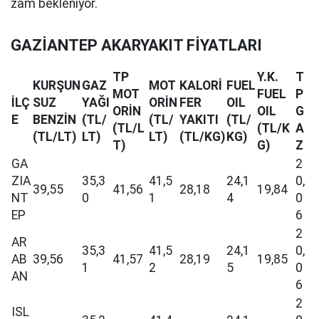
zam bekleniyor.
GAZİANTEP AKARYAKIT FİYATLARI
TP
Y.K.
T
KURŞUN
GAZ
MOT
KALORİ
FUEL
MOT
FUEL
P
İLÇ
SUZ
YAĞI
ORİN
FER
OIL
ORİN
OIL
G
E
BENZİN
(TL/
(TL/
YAKITI
(TL/
(TL/L
(TL/K
A
(TL/LT)
LT)
LT)
(TL/KG)
KG)
T)
G)
Z
GA
2
ZIA
35,3
41,5
24,1
0,
39,55
41,56
28,18
19,84
NT
0
1
4
0
EP
6
2
AR
35,3
41,5
24,1
0,
AB
39,56
41,57
28,19
19,85
1
2
5
0
AN
6
2
ISL