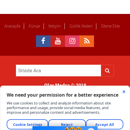
Anasayfa
Künye
İletişim
Gizlilik İlkeleri
Sitene Ekle
Olay Medya
© 2018
Sitemizde kullanılan içerik ve görsellerin tüm hakları saklıdır, izinsiz
kullanımı hukuki yaptırıma tabidir.
Haber Portalı Yazılımı