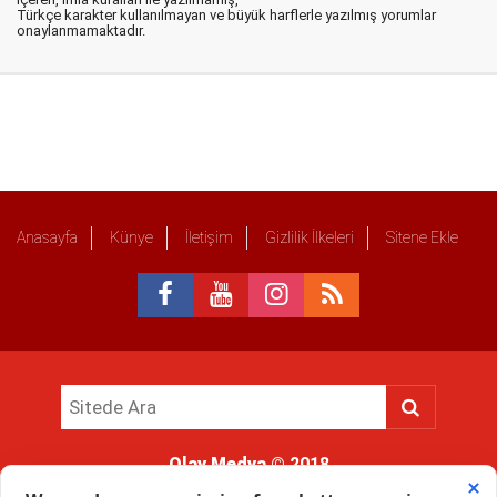
Türkçe karakter kullanılmayan ve büyük harflerle yazılmış yorumlar
onaylanmamaktadır.
Anasayfa
Künye
İletişim
Gizlilik İlkeleri
Sitene Ekle
Olay Medya
© 2018
Sitemizde kullanılan içerik ve görsellerin tüm hakları saklıdır, izinsiz