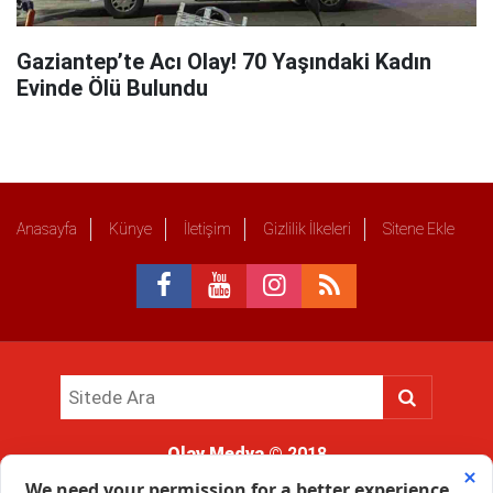
Gaziantep’te Acı Olay! 70 Yaşındaki Kadın
Evinde Ölü Bulundu
Anasayfa
Künye
İletişim
Gizlilik İlkeleri
Sitene Ekle
Olay Medya
© 2018
Sitemizde kullanılan içerik ve görsellerin tüm hakları saklıdır, izinsiz