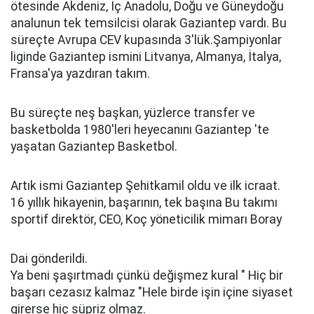
ötesinde Akdeniz, İç Anadolu, Doğu ve Güneydoğu
analunun tek temsilcisi olarak Gaziantep vardı. Bu
süreçte Avrupa CEV kupasında 3'lük.Şampiyonlar
liginde Gaziantep ismini Litvanya, Almanya, İtalya,
Fransa'ya yazdıran takım.
Bu süreçte neş başkan, yüzlerce transfer ve
basketbolda 1980'leri heyecanını Gaziantep 'te
yaşatan Gaziantep Basketbol.
Artık ismi Gaziantep Şehitkamil oldu ve ilk icraat.
16 yıllık hikayenin, başarının, tek başına Bu takımı
sportif direktör, CEO, Koç yöneticilik mimarı Boray
Dai gönderildi.
Ya beni şaşırtmadı çünkü değişmez kural " Hiç bir
başarı cezasız kalmaz "Hele birde işin içine siyaset
girerse hiç süpriz olmaz.