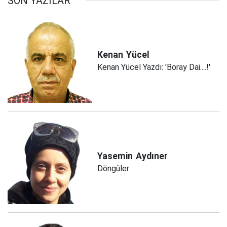
SON YAZILAR
Kenan
Yücel
Kenan Yücel Yazdı: 'Boray Dai....!'
Yasemin
Aydıner
Döngüler