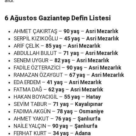
aldı.
6 Ağustos Gaziantep Defin Listesi
AHMET ÇAKIRTAŞ –
90 yaş
–
Asri Mezarlık
SERPİL KIZIKOĞLU –
45 yaş
–
Asri Mezarlık
ARİF ÇELİK –
85 yaş
–
Asri Mezarlık
ABDULLAH BULUT –
71 yaş
–
Asri Mezarlık
SENEM UYGUR –
82 yaş
–
Asri Mezarlık
FADİLE ÖZTERAZİCİ –
90 yaş
–
Asri Mezarlık
RAMAZAN ÖZAYGUT –
67 yaş
–
Asri Mezarlık
EDA ERDEM –
41 yaş
–
Asri Mezarlık
FATMA DAĞ –
62 yaş
–
Asri Mezarlık
HAKAN BOYACIGİL –
55 yaş
–
Hatay
SEVİM TABUR –
71 yaş
–
Kayalıpınar
FADIMA AKGÜN –
78 yaş
–
Osmaniye
AHMET YAKUT –
76 yaş
–
Şanlıurfa
NAİLE YALÇIN –
90 yaş
–
Şanlıurfa
FERHAT KURT –
34 yaş
–
Adana