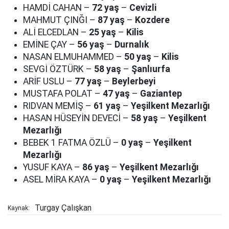
HAMDİ CAHAN –
72 yaş
–
Cevizli
MAHMUT ÇINĞI –
87 yaş
–
Kozdere
ALİ ELCEDLAN –
25 yaş
–
Kilis
EMİNE ÇAY –
56 yaş
–
Durnalık
NASAN ELMUHAMMED –
50 yaş
–
Kilis
SEVGİ ÖZTÜRK –
58 yaş
–
Şanlıurfa
ARİF USLU –
77 yaş
–
Beylerbeyi
MUSTAFA POLAT –
47 yaş
–
Gaziantep
RIDVAN MEMİŞ –
61 yaş
–
Yeşilkent Mezarlığı
HASAN HÜSEYİN DEVECİ –
58 yaş
–
Yeşilkent
Mezarlığı
BEBEK 1 FATMA ÖZLÜ –
0 yaş
–
Yeşilkent
Mezarlığı
YUSUF KAYA –
86 yaş
–
Yeşilkent Mezarlığı
ASEL MİRA KAYA –
0 yaş
–
Yeşilkent Mezarlığı
Turgay Çalışkan
Kaynak: