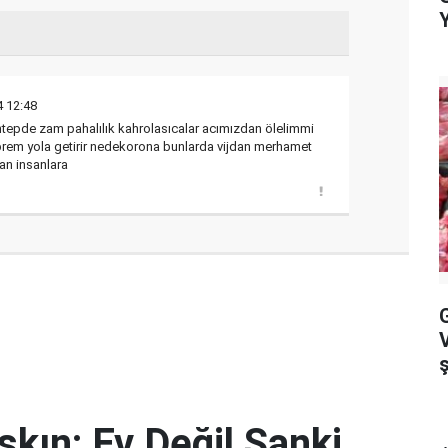
4 12:48
tepde zam pahalılık kahrolasıcalar acımızdan ölelimmi
eprem yola getirir nedekorona bunlarda vijdan merhamet
an insanlara
G
kın: Ev Değil Sanki