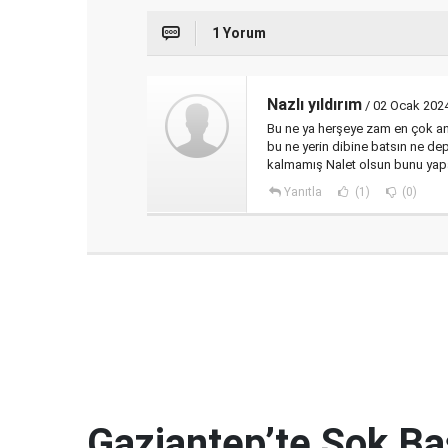
1 Yorum
Nazlı yıldırım
/ 02 Ocak 202
Bu ne ya herşeye zam en çok an
bu ne yerin dibine batsın ne d
kalmamış Nalet olsun bunu yap
Yanıtla
(1)
(0)
Gaziantep’te Şok Bas