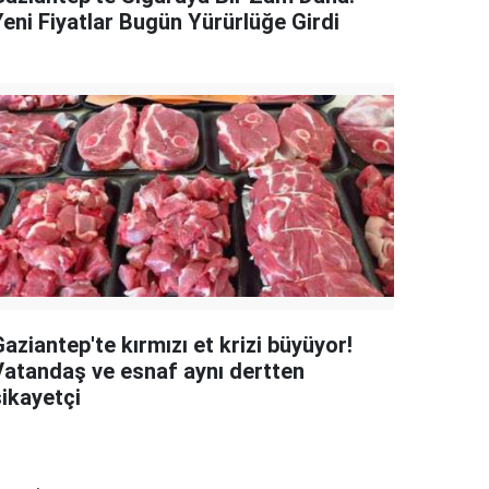
Yeni Fiyatlar Bugün Yürürlüğe Girdi
aziantep'te kırmızı et krizi büyüyor!
Vatandaş ve esnaf aynı dertten
şikayetçi