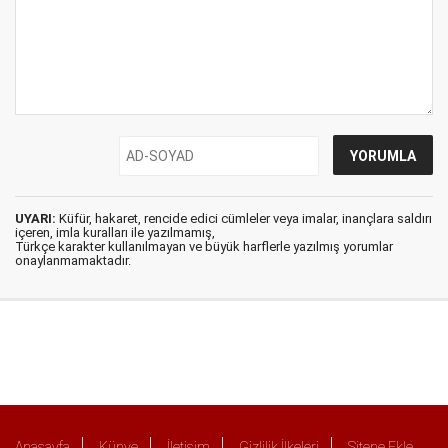
UYARI:
Küfür, hakaret, rencide edici cümleler veya imalar, inançlara saldırı
içeren, imla kuralları ile yazılmamış,
Türkçe karakter kullanılmayan ve büyük harflerle yazılmış yorumlar
onaylanmamaktadır.
Anasayfa
Künye
İletişim
Gizlilik İlkeleri
Sitene Ekle