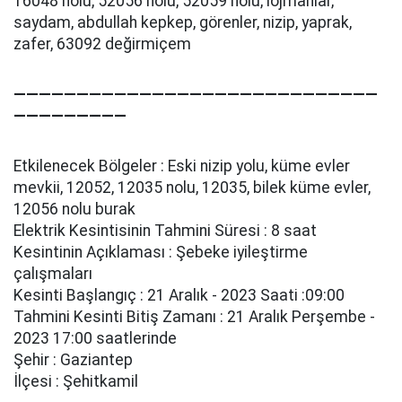
16048 nolu, 52056 nolu, 52059 nolu, lojmanlar,
saydam, abdullah kepkep, görenler, ni̇zi̇p, yaprak,
zafer, 63092 deği̇rmi̇çem
—————————————————————————————
—————————
Etkilenecek Bölgeler : Eski̇ ni̇zi̇p yolu, küme evler
mevki̇i̇, 12052, 12035 nolu, 12035, bi̇lek küme evler,
12056 nolu burak
Elektrik Kesintisinin Tahmini Süresi : 8 saat
Kesintinin Açıklaması : Şebeke i̇yi̇leşti̇rme
çalışmaları
Kesinti Başlangıç : 21 Aralık - 2023 Saati :09:00
Tahmini Kesinti Bitiş Zamanı : 21 Aralık Perşembe -
2023 17:00 saatlerinde
Şehir : Gaziantep
İlçesi : Şehitkamil