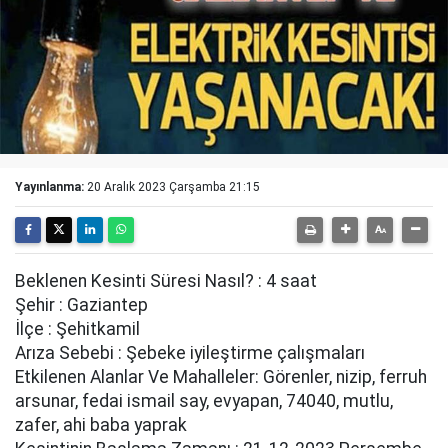
Yayınlanma:
20 Aralık 2023 Çarşamba 21:15
Beklenen Kesinti Süresi Nasıl? : 4 saat
Şehir : Gaziantep
İlçe : Şehitkamil
Arıza Sebebi : Şebeke i̇yi̇leşti̇rme çalışmaları
Etkilenen Alanlar Ve Mahalleler: Görenler, ni̇zi̇p, ferruh
arsunar, fedai̇ i̇smai̇l say, evyapan, 74040, mutlu,
zafer, ahi̇ baba yaprak