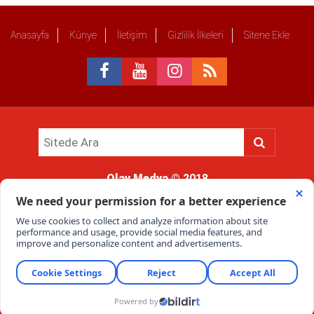
Anasayfa
Künye
İletişim
Gizlilik İlkeleri
Sitene Ekle
Olay Medya
© 2018
Sitemizde kullanılan içerik ve görsellerin tüm hakları saklıdır, izinsiz
kullanımı hukuki yaptırıma tabidir.
Haber Portalı Yazılımı