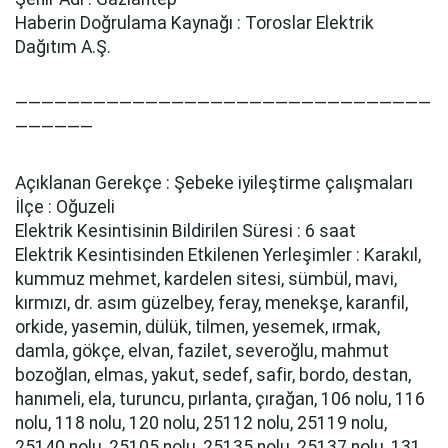
Haberin Doğrulama Kaynağı : Toroslar Elektrik
Dağıtım A.Ş.
————————————————————————————————
——————
Açıklanan Gerekçe : Şebeke i̇yi̇leşti̇rme çalışmaları
İlçe : Oğuzeli
Elektrik Kesintisinin Bildirilen Süresi : 6 saat
Elektrik Kesintisinden Etkilenen Yerleşimler : Karakıl,
kummuz mehmet, kardelen si̇tesi̇, sümbül, mavi̇,
kırmızı, dr. asım güzelbey, feray, menekşe, karanfi̇l,
orki̇de, yasemi̇n, dülük, ti̇lmen, yesemek, ırmak,
damla, gökçe, elvan, fazi̇let, severoğlu, mahmut
bozoğlan, elmas, yakut, sedef, safi̇r, bordo, destan,
hanımeli̇, ela, turuncu, pırlanta, çırağan, 106 nolu, 116
nolu, 118 nolu, 120 nolu, 25112 nolu, 25119 nolu,
25140 nolu, 25105 nolu, 25135 nolu, 25137 nolu, 131