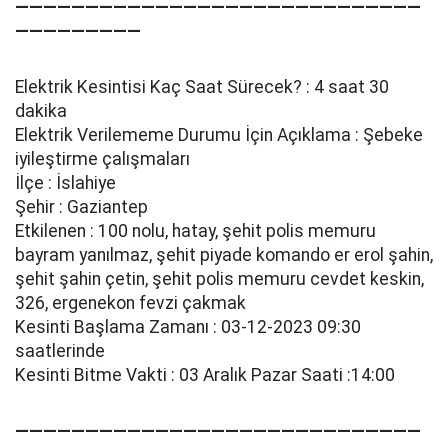
—————————————————————————————
—————————
Elektrik Kesintisi Kaç Saat Sürecek? : 4 saat 30
dakika
Elektrik Verilememe Durumu İçin Açıklama : Şebeke
i̇yi̇leşti̇rme çalışmaları
İlçe : İslahiye
Şehir : Gaziantep
Etkilenen : 100 nolu, hatay, şehi̇t poli̇s memuru
bayram yanılmaz, şehi̇t pi̇yade komando er erol şahi̇n,
şehi̇t şahi̇n çeti̇n, şehi̇t poli̇s memuru cevdet keski̇n,
326, ergenekon fevzi̇ çakmak
Kesinti Başlama Zamanı : 03-12-2023 09:30
saatlerinde
Kesinti Bitme Vakti : 03 Aralık Pazar Saati :14:00
—————————————————————————————