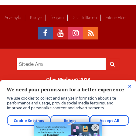
Anasayfa
Künye
İletişim
Gizlilik İlkeleri
Sitene Ekle
Olay Medya
© 2018
Sitemizde kullanılan içerik ve görsellerin tüm hakları saklıdır, izinsiz
kullanımı hukuki yaptırıma tabidir.
Haber Portalı Yazılımı