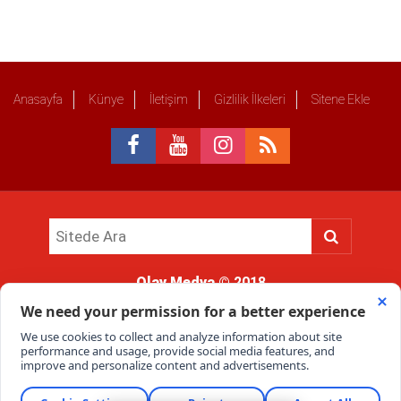
Anasayfa
Künye
İletişim
Gizlilik İlkeleri
Sitene Ekle
Olay Medya
© 2018
Sitemizde kullanılan içerik ve görsellerin tüm hakları saklıdır, izinsiz
kullanımı hukuki yaptırıma tabidir.