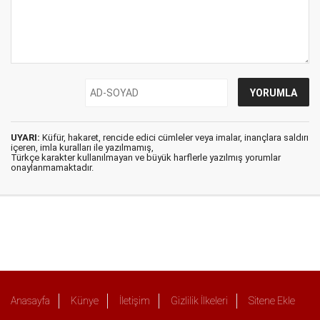
UYARI:
Küfür, hakaret, rencide edici cümleler veya imalar, inançlara saldırı
içeren, imla kuralları ile yazılmamış,
Türkçe karakter kullanılmayan ve büyük harflerle yazılmış yorumlar
onaylanmamaktadır.
Anasayfa
Künye
İletişim
Gizlilik İlkeleri
Sitene Ekle